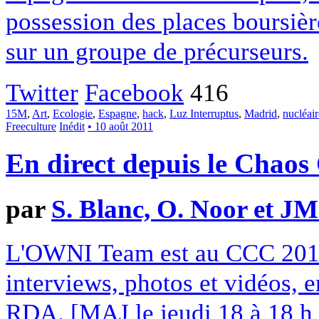
possession des places boursièr
sur un groupe de précurseurs.
Twitter
Facebook
416
15M
,
Art
,
Ecologie
,
Espagne
,
hack
,
Luz Interruptus
,
Madrid
,
nucléair
Freeculture
Inédit
• 10 août 2011
En direct depuis le Cha
par
S. Blanc, O. Noor et 
L'OWNI Team est au CCC 2011 
interviews, photos et vidéos, en
RDA. [MAJ le jeudi 18 à 18 h 