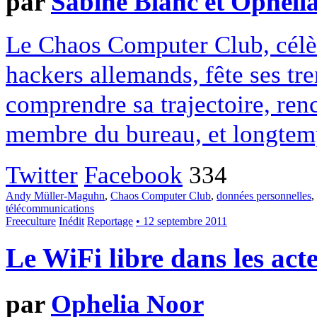
par
Sabine Blanc et Opheli
Le Chaos Computer Club, célèb
hackers allemands, fête ses tr
comprendre sa trajectoire, re
membre du bureau, et longtemp
Twitter
Facebook
334
Andy Müller-Maguhn
,
Chaos Computer Club
,
données personnelles
,
télécommunications
Freeculture
Inédit
Reportage
• 12 septembre 2011
Le WiFi libre dans les act
par
Ophelia Noor