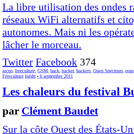
La libre utilisation des ondes r
réseaux WiFi alternatifs et ci
autonomes. Mais ni les opérate
lâcher le morceau.
Twitter
Facebook
374
arcep
,
freeculture
,
GSM
,
hack
,
hacker
,
hackers
,
Open Spectrum
,
oran
Freeculture
Inédit
• 6 septembre 2011
Les chaleurs du festival 
par
Clément Baudet
Sur la côte Ouest des États-Uni