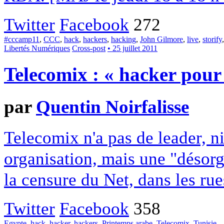
Twitter
Facebook
272
#cccamp11
,
CCC
,
hack
,
hackers
,
hacking
,
John Gilmore
,
live
,
storify
Libertés Numériques
Cross-post
• 25 juillet 2011
Telecomix : « hacker pour 
par
Quentin Noirfalisse
Telecomix n'a pas de leader, ni
organisation, mais une "désorga
la censure du Net, dans les rues
Twitter
Facebook
358
Egypte
,
hack
,
hacker
,
hackers
,
Printemps arabe
,
Telecomix
,
Tunisie