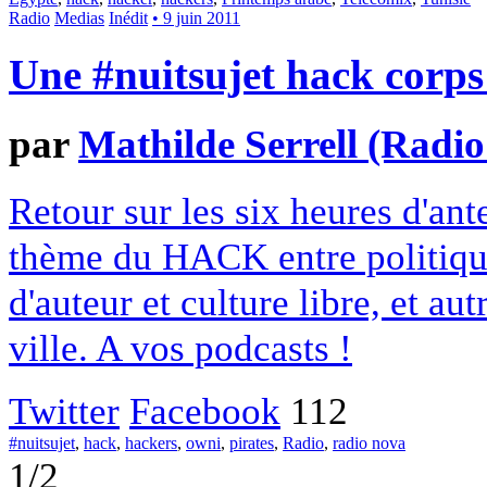
Radio
Medias
Inédit
• 9 juin 2011
Une #nuitsujet hack corp
par
Mathilde Serrell (Radi
Retour sur les six heures d'ant
thème du HACK entre politique
d'auteur et culture libre, et au
ville. A vos podcasts !
Twitter
Facebook
112
#nuitsujet
,
hack
,
hackers
,
owni
,
pirates
,
Radio
,
radio nova
1/2