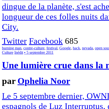
dingue de la planète, s'est ache
longueur de ces folles nuits d
City.
Twitter
Facebook
685
burning man
,
contre-culture
,
festival
,
Google
,
hack
,
nevada
,
open sou
Culture
Inédit
• 5 septembre 2011
Une lumière crue dans la n
par
Ophelia Noor
Le 5 septembre dernier, OWNI su
espagnols de Luz Interruptus, 