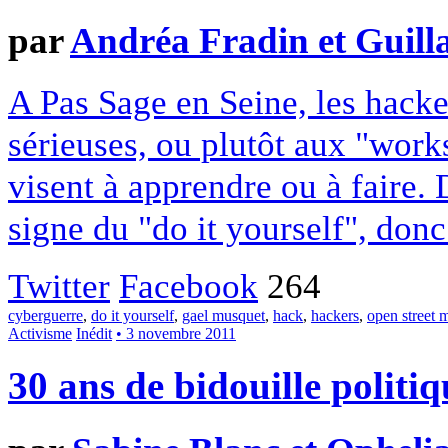
par
Andréa Fradin et Guill
A Pas Sage en Seine, les hacke
sérieuses, ou plutôt aux "works
visent à apprendre ou à faire.
signe du "do it yourself", donc
Twitter
Facebook
264
cyberguerre
,
do it yourself
,
gael musquet
,
hack
,
hackers
,
open street 
Activisme
Inédit
• 3 novembre 2011
30 ans de bidouille politiq