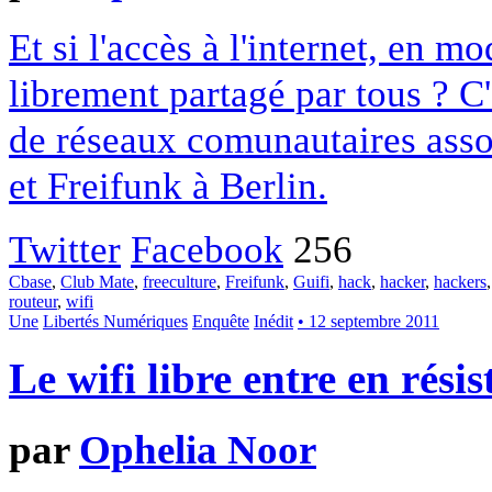
Et si l'accès à l'internet, en 
librement partagé par tous ? C
de réseaux comunautaires assoc
et Freifunk à Berlin.
Twitter
Facebook
256
Cbase
,
Club Mate
,
freeculture
,
Freifunk
,
Guifi
,
hack
,
hacker
,
hackers
routeur
,
wifi
Une
Libertés Numériques
Enquête
Inédit
• 12 septembre 2011
Le wifi libre entre en rési
par
Ophelia Noor