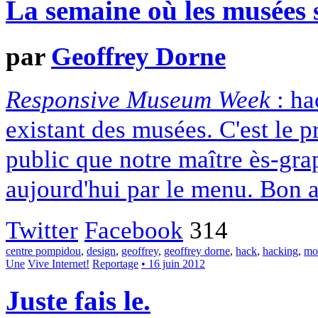
La semaine où les musées s
par
Geoffrey Dorne
Responsive Museum Week
: ha
existant des musées. C'est le pr
public que notre maître ès-gr
aujourd'hui par le menu. Bon a
Twitter
Facebook
314
centre pompidou
,
design
,
geoffrey
,
geoffrey dorne
,
hack
,
hacking
,
mo
Une
Vive Internet!
Reportage
• 16 juin 2012
Juste fais le.