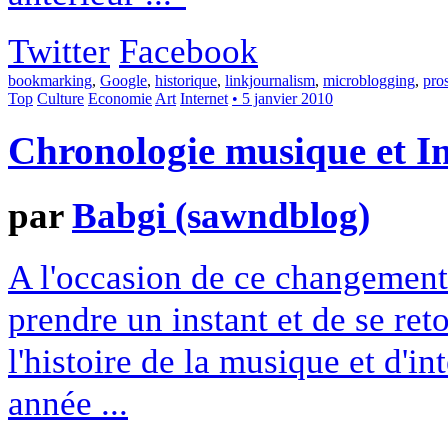
Twitter
Facebook
bookmarking
,
Google
,
historique
,
linkjournalism
,
microblogging
,
pro
Top
Culture
Economie
Art
Internet
• 5 janvier 2010
Chronologie musique et In
par
Babgi (sawndblog)
A l'occasion de ce changement 
prendre un instant et de se ret
l'histoire de la musique et d'in
année ...