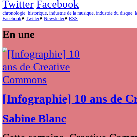
Twitter
Facebook
chronologie
,
historique
,
industrie de la musique
,
industrie du disque
,
l
Facebook
♥
Twitter
♥
Newsletter
♥
RSS
En une
[Infographie] 10 ans de 
Sabine Blanc