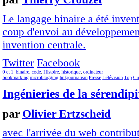
Le langage binaire a été inven
coup d'envoi au développement
invention centrale.
Twitter
Facebook
0 et 1
,
binaire
,
code
,
Histoire
,
historique
,
ordinateur
bookmarking
microblogging
linkjournalism
Presse
Télévision
Top
Cu
Ingénieries de la sérendipi
par
Olivier Ertzscheid
avec l'arrivée du web contribut