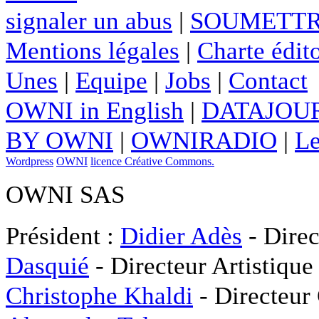
signaler un abus
|
SOUMETTR
Mentions légales
|
Charte édito
Unes
|
Equipe
|
Jobs
|
Contact
OWNI in English
|
DATAJOUR
BY OWNI
|
OWNIRADIO
|
Le
Wordpress
OWNI
licence Créative Commons.
OWNI SAS
Président :
Didier Adès
- Direc
Dasquié
- Directeur Artistique
Christophe Khaldi
- Directeur