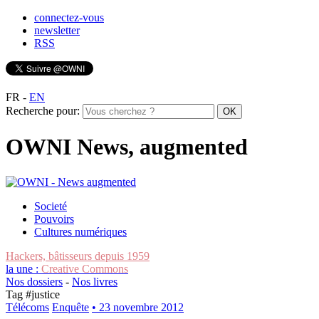
connectez-vous
newsletter
RSS
FR
-
EN
Recherche pour:
OWNI News, augmented
Societé
Pouvoirs
Cultures numériques
Hackers, bâtisseurs depuis 1959
la une :
Creative Commons
Nos dossiers
-
Nos livres
Tag #
justice
Télécoms
Enquête
• 23 novembre 2012