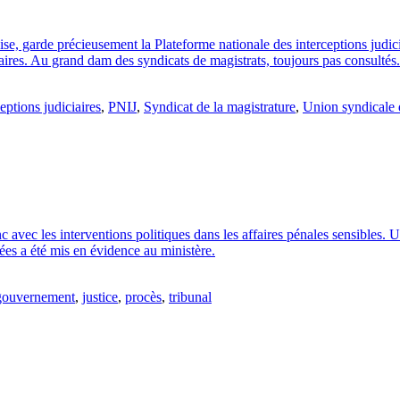
aise, garde précieusement la Plateforme nationale des interceptions judic
ciaires. Au grand dam des syndicats de magistrats, toujours pas consultés.
eptions judiciaires
,
PNIJ
,
Syndicat de la magistrature
,
Union syndicale 
onc avec les interventions politiques dans les affaires pénales sensibles.
lées a été mis en évidence au ministère.
gouvernement
,
justice
,
procès
,
tribunal