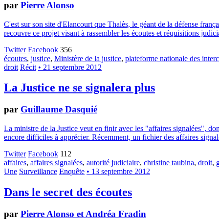
par
Pierre Alonso
C'est sur son site d'Elancourt que Thalès, le géant de la défense franç
recouvre ce projet visant à rassembler les écoutes et réquisitions judi
Twitter
Facebook
356
écoutes
,
justice
,
Ministère de la justice
,
plateforme nationale des interc
droit
Récit
• 21 septembre 2012
La Justice ne se signalera plus
par
Guillaume Dasquié
La ministre de la Justice veut en finir avec les "affaires signalées", d
encore difficiles à apprécier. Récemment, un fichier des affaires signa
Twitter
Facebook
112
affaires
,
affaires signalées
,
autorité judiciaire
,
christine taubina
,
droit
,
Une
Surveillance
Enquête
• 13 septembre 2012
Dans le secret des écoutes
par
Pierre Alonso et Andréa Fradin