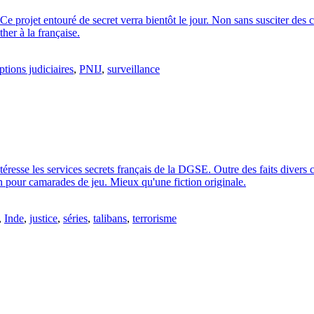
. Ce projet entouré de secret verra bientôt le jour. Non sans susciter des 
her à la française.
ptions judiciaires
,
PNIJ
,
surveillance
éresse les services secrets français de la DGSE. Outre des faits divers c
 pour camarades de jeu. Mieux qu'une fiction originale.
,
Inde
,
justice
,
séries
,
talibans
,
terrorisme