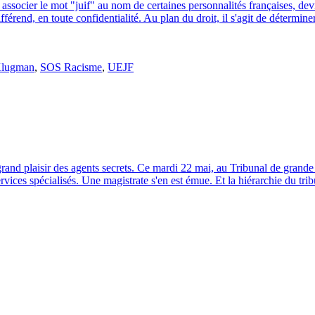
ssocier le mot "juif" au nom de certaines personnalités françaises, dev
férend, en toute confidentialité. Au plan du droit, il s'agit de détermine
Klugman
,
SOS Racisme
,
UEJF
grand plaisir des agents secrets. Ce mardi 22 mai, au Tribunal de grande
 services spécialisés. Une magistrate s'en est émue. Et la hiérarchie du t