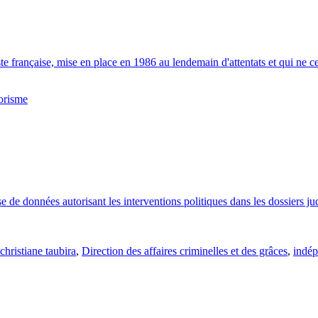
e française, mise en place en 1986 au lendemain d'attentats et qui ne ces
rorisme
e de données autorisant les interventions politiques dans les dossiers judi
christiane taubira
,
Direction des affaires criminelles et des grâces
,
indép