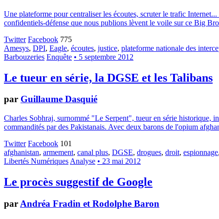
Une plateforme pour centraliser les écoutes, scruter le trafic Internet..
confidentiels-défense que nous publions lèvent le voile sur ce Big Brot
Twitter
Facebook
775
Amesys
,
DPI
,
Eagle
,
écoutes
,
justice
,
plateforme nationale des interce
Barbouzeries
Enquête
• 5 septembre 2012
Le tueur en série, la DGSE et les Talibans
par
Guillaume Dasquié
Charles Sobhraj, surnommé "Le Serpent", tueur en série historique, int
commandités par des Pakistanais. Avec deux barons de l'opium afghan
Twitter
Facebook
101
afghanistan
,
armement
,
canal plus
,
DGSE
,
drogues
,
droit
,
espionnage
Libertés Numériques
Analyse
• 23 mai 2012
Le procès suggestif de Google
par
Andréa Fradin et Rodolphe Baron