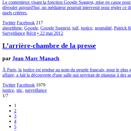
Le contentieux visant la fonction Google Suggest, mise en cause pour a
dérouler aujourd'hui, un médiateur pourrait intervenir pour régler ce dif
quels critères.
Twitter
Facebook
217
algorithme
,
Google
,
Google Suggest
,
juif
,
justice
,
neutralité
,
Patrick 
Surveillance
Récit
• 22 mai 2012
L’arrière-chambre de la presse
par
Jean Marc Manach
À Paris, la justice est rendue au nom du peuple français, pour le plus 
affaire, a fait la découverte d'une salle qui servirait de planque à des
Twitter
Facebook
1979
justice
,
stic
,
surveillance
1/7
1
2
3
4
5