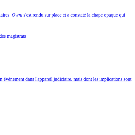
iaires.
Owni
s'est rendu sur place et a constaté la chape opaque qui
des magistrats
 Un évènement dans l'appareil judiciaire, mais dont les implications sont