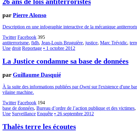
26 ans de lois antiterroristes
par
Pierre Alonso
Description en une infographie interactive de la mécanique antiterrorist
Twitter
Facebook
395
antiterrorisme
,
fidh
,
Jean-Louis Bruguière
,
justice
,
Marc Trévidic
,
ter
Une
droit
Reportage
• 1 octobre 2012
La Justice condamne sa base de données
par
Guillaume Dasquié
À la suite des informations publiées par
Owni
sur l'existence d'une bas
vilaine machine.
Twitter
Facebook
194
base de données
,
Bureau d’ordre de l’action publique et des victimes
,
Une
Surveillance
Enquête
• 26 septembre 2012
Thalès terre les écoutes