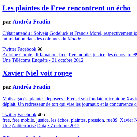
Les plaintes de Free rencontrent un écho
par
Andréa Fradin
C'était attendu : Solveig Godeluck et Francis Morel, respectivement jo
intimidation dans les colonnes du
Monde
.
Twitter
Facebook
98
Antoine Comte
,
diffamation
,
free
,
free mobile
,
justice
,
les échos
,
rue8
Une
Télécoms
Enquête
• 31 octobre 2012
Xavier Niel voit rouge
par
Andréa Fradin
Mails agacés, plaintes déposées : Free et son fondateur iconique Xavie
déplait. Un redresseur de tort qui vise les journaux et la concurrence 
Twitter
Facebook
405
free
,
free mobile
,
justice
,
les échos
,
plaintes
,
pression
,
rue89
,
Xavier N
Une
Antiterrorisé
Data
• 7 octobre 2012