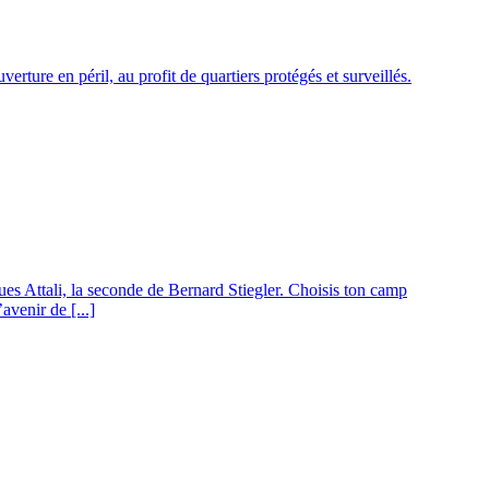
rture en péril, au profit de quartiers protégés et surveillés.
ques Attali, la seconde de Bernard Stiegler. Choisis ton camp
avenir de [...]