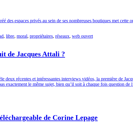
réé des espaces privés au sein de ses nombreuses boutiques met cette ouve
ad
,
libre
,
moral
,
propriétaires
,
réseaux
,
web ouvert
it de Jacques Attali ?
èle deux récentes et intéressantes interviews vidéos, la première de Jac
s exactement le même sujet, bien qu’il soit à chaque fois question de l’
t téléchargeable de Corine Lepage