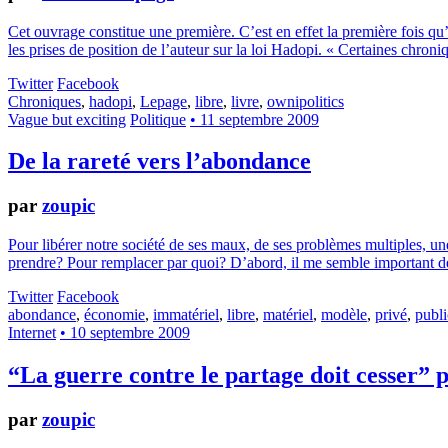
Cet ouvrage constitue une première. C’est en effet la première fois qu
les prises de position de l’auteur sur la loi Hadopi. « Certaines chron
Twitter
Facebook
Chroniques
,
hadopi
,
Lepage
,
libre
,
livre
,
ownipolitics
Vague but exciting
Politique
• 11 septembre 2009
De la rareté vers l’abondance
par
zoupic
Pour libérer notre société de ses maux, de ses problèmes multiples, un
prendre? Pour remplacer par quoi? D’abord, il me semble important de dé
Twitter
Facebook
abondance
,
économie
,
immatériel
,
libre
,
matériel
,
modèle
,
privé
,
publi
Internet
• 10 septembre 2009
“La guerre contre le partage doit cesser”
par
zoupic