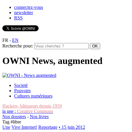
connectez-vous
newsletter
RSS
FR
-
EN
Recherche pour:
OWNI News, augmented
Societé
Pouvoirs
Cultures numériques
Hackers, bâtisseurs depuis 1959
la une :
Creative Commons
Nos dossiers
-
Nos livres
Tag #
libre
Une
Vive Internet!
Reportage
• 15 juin 2012