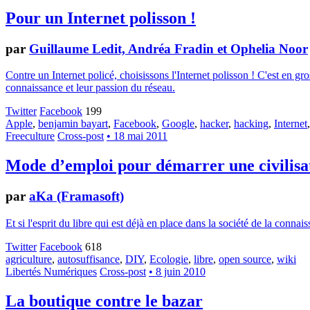
Pour un Internet polisson !
par
Guillaume Ledit, Andréa Fradin et Ophelia Noor
Contre un Internet policé, choisissons l'Internet polisson ! C'est en g
connaissance et leur passion du réseau.
Twitter
Facebook
199
Apple
,
benjamin bayart
,
Facebook
,
Google
,
hacker
,
hacking
,
Internet
Freeculture
Cross-post
• 18 mai 2011
Mode d’emploi pour démarrer une civilisa
par
aKa (Framasoft)
Et si l'esprit du libre qui est déjà en place dans la société de la conna
Twitter
Facebook
618
agriculture
,
autosuffisance
,
DIY
,
Ecologie
,
libre
,
open source
,
wiki
Libertés Numériques
Cross-post
• 8 juin 2010
La boutique contre le bazar