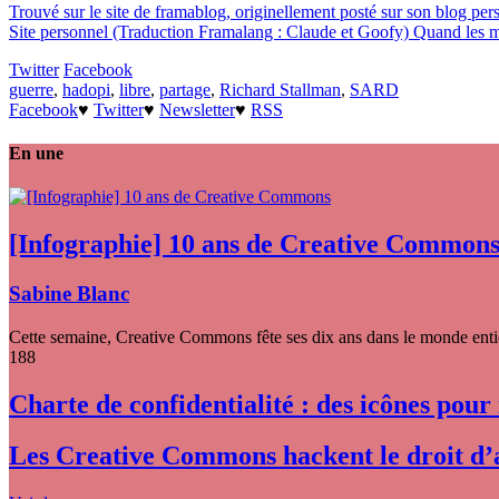
Trouvé sur le site de framablog, originellement posté sur son blog pe
Site personnel (Traduction Framalang : Claude et Goofy) Quand les mais
Twitter
Facebook
guerre
,
hadopi
,
libre
,
partage
,
Richard Stallman
,
SARD
Facebook
♥
Twitter
♥
Newsletter
♥
RSS
En une
[Infographie] 10 ans de Creative Common
Sabine Blanc
Cette semaine, Creative Commons fête ses dix ans dans le monde entier
188
Charte de confidentialité : des icônes pour
Les Creative Commons hackent le droit d’