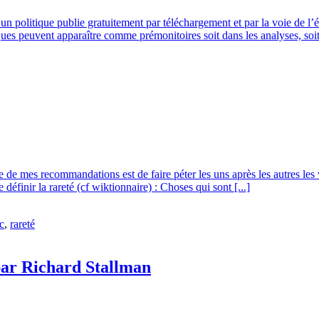
’un politique publie gratuitement par téléchargement et par la voie de l
iques peuvent apparaître comme prémonitoires soit dans les analyses, soit 
e de mes recommandations est de faire péter les uns après les autres les
finir la rareté (cf wiktionnaire) : Choses qui sont [...]
c
,
rareté
 par Richard Stallman