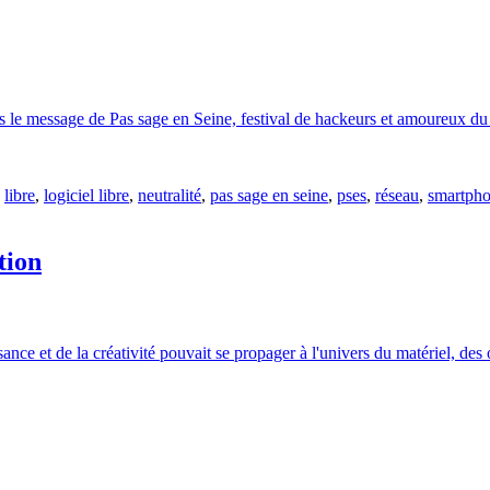
ros le message de Pas sage en Seine, festival de hackeurs et amoureux du
,
libre
,
logiciel libre
,
neutralité
,
pas sage en seine
,
pses
,
réseau
,
smartph
tion
issance et de la créativité pouvait se propager à l'univers du matériel, des