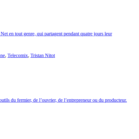
 Net en tout genre, qui partagent pendant quatre jours leur
one
,
Telecomix
,
Tristan Nitot
 outils du fermier, de l’ouvrier, de l’entrepreneur ou du producteur.