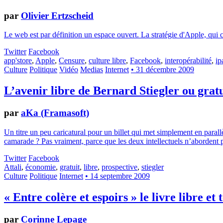
par
Olivier Ertzscheid
Le web est par définition un espace ouvert. La stratégie d'Apple, qui c
Twitter
Facebook
app'store
,
Apple
,
Censure
,
culture libre
,
Facebook
,
interopérabilité
,
ip
Culture
Politique
Vidéo
Medias
Internet
• 31 décembre 2009
L’avenir libre de Bernard Stiegler ou gratu
par
aKa (Framasoft)
Un titre un peu caricatural pour un billet qui met simplement en parall
camarade ? Pas vraiment, parce que les deux intellectuels n’abordent pa
Twitter
Facebook
Attali
,
économie
,
gratuit
,
libre
,
prospective
,
stiegler
Culture
Politique
Internet
• 14 septembre 2009
« Entre colère et espoirs » le livre libre e
par
Corinne Lepage