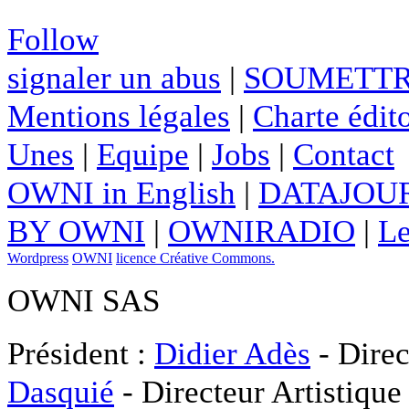
Follow
signaler un abus
|
SOUMETTR
Mentions légales
|
Charte édito
Unes
|
Equipe
|
Jobs
|
Contact
OWNI in English
|
DATAJOUR
BY OWNI
|
OWNIRADIO
|
Le
Wordpress
OWNI
licence Créative Commons.
OWNI SAS
Président :
Didier Adès
- Direc
Dasquié
- Directeur Artistique