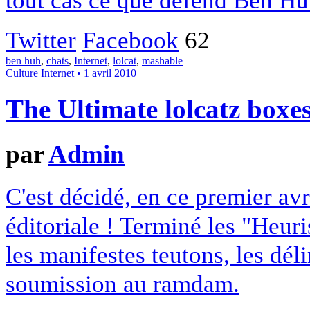
tout cas ce que défend Ben Hu
Twitter
Facebook
62
ben huh
,
chats
,
Internet
,
lolcat
,
mashable
Culture
Internet
• 1 avril 2010
The Ultimate lolcatz boxes
par
Admin
C'est décidé, en ce premier av
éditoriale ! Terminé les "Heuri
les manifestes teutons, les dél
soumission au ramdam.