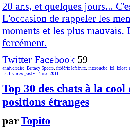
20 ans, et quelques jours... C'e
L'occasion de rappeler les men
moments et les plus mauvais. 
forcément.
Twitter
Facebook
59
anniversaire
,
Britney Spears
,
frédéric lefebvre
,
interouebe
,
lol
,
lolcat
,
LOL
Cross-post
• 14 mai 2011
Top 30 des chats à la cool 
positions étranges
par
Topito