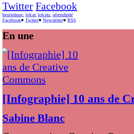
Twitter
Facebook
heuristique
,
lolcat
,
lolcatz
,
sérendipité
Facebook
♥
Twitter
♥
Newsletter
♥
RSS
En une
[Infographie] 10 ans de 
Sabine Blanc