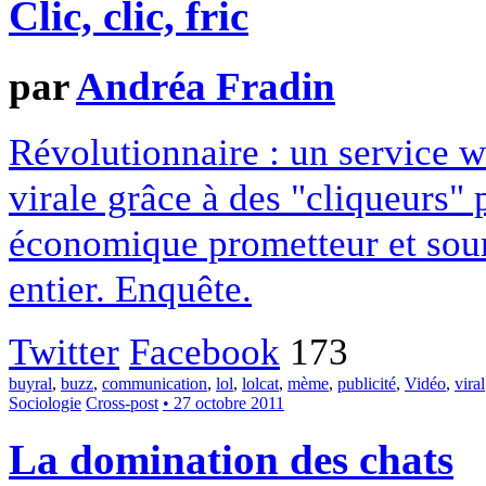
Clic, clic, fric
par
Andréa Fradin
Révolutionnaire : un service 
virale grâce à des "cliqueurs"
économique prometteur et sour
entier. Enquête.
Twitter
Facebook
173
buyral
,
buzz
,
communication
,
lol
,
lolcat
,
mème
,
publicité
,
Vidéo
,
viral
Sociologie
Cross-post
• 27 octobre 2011
La domination des chats