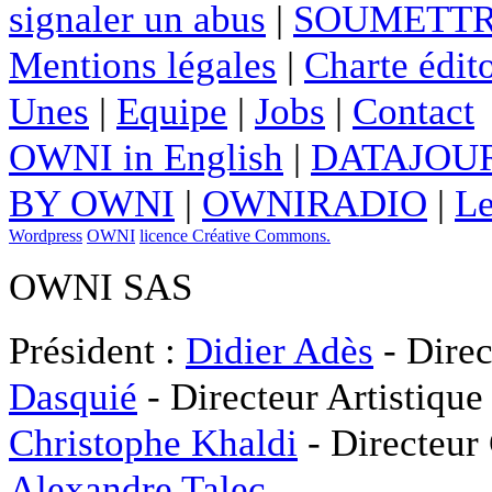
signaler un abus
|
SOUMETTR
Mentions légales
|
Charte édito
Unes
|
Equipe
|
Jobs
|
Contact
OWNI in English
|
DATAJOUR
BY OWNI
|
OWNIRADIO
|
Le
Wordpress
OWNI
licence Créative Commons.
OWNI SAS
Président :
Didier Adès
- Direc
Dasquié
- Directeur Artistique
Christophe Khaldi
- Directeur
Alexandre Talec