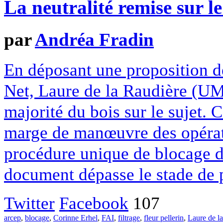
La neutralité remise sur le
par
Andréa Fradin
En déposant une proposition de 
Net, Laure de la Raudière (UMP
majorité du bois sur le sujet. C
marge de manœuvre des opérat
procédure unique de blocage d
document dépasse le stade de p
Twitter
Facebook
107
arcep
,
blocage
,
Corinne Erhel
,
FAI
,
filtrage
,
fleur pellerin
,
Laure de l