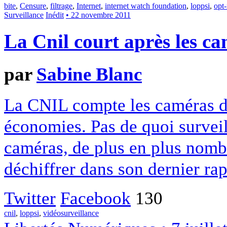
bite
,
Censure
,
filtrage
,
Internet
,
internet watch foundation
,
loppsi
,
opt-
Surveillance
Inédit
• 22 novembre 2011
La Cnil court après les c
par
Sabine Blanc
La CNIL compte les caméras de
économies. Pas de quoi surveill
caméras, de plus en plus nombr
déchiffrer dans son dernier ra
Twitter
Facebook
130
cnil
,
loppsi
,
vidéosurveillance