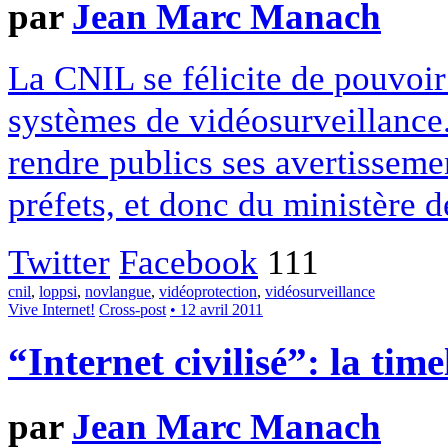
par
Jean Marc Manach
La CNIL se félicite de pouvoir 
systèmes de vidéosurveillance. 
rendre publics ses avertissemen
préfets, et donc du ministère de
Twitter
Facebook
111
cnil
,
loppsi
,
novlangue
,
vidéoprotection
,
vidéosurveillance
Vive Internet!
Cross-post
• 12 avril 2011
“Internet civilisé”: la time
par
Jean Marc Manach