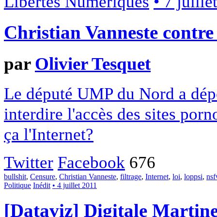
Libertés Numériques
• 7 juill
Christian Vanneste contre 
par
Olivier Tesquet
Le député UMP du Nord a dépo
interdire l'accès des sites po
ça l'Internet?
Twitter
Facebook
676
bullshit
,
Censure
,
Christian Vanneste
,
filtrage
,
Internet
,
loi
,
loppsi
,
ns
Politique
Inédit
• 4 juillet 2011
[Dataviz] Digitale Martin