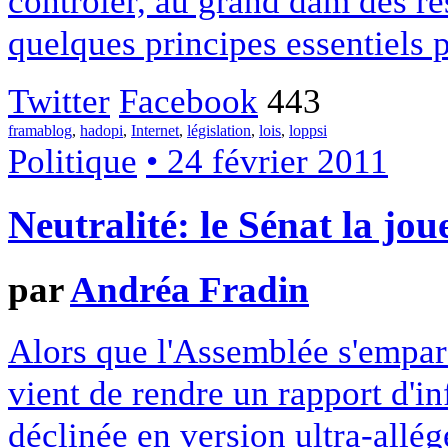
contrôler, au grand dam des re
quelques principes essentiels
Twitter
Facebook
443
framablog
,
hadopi
,
Internet
,
législation
,
lois
,
loppsi
Politique
• 24 février 2011
Neutralité: le Sénat la joue
par
Andréa Fradin
Alors que l'Assemblée s'empare
vient de rendre un rapport d'in
déclinée en version ultra-allég