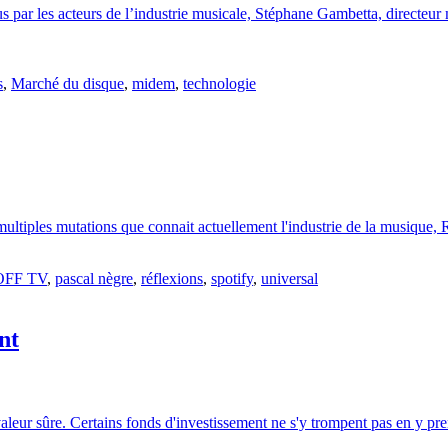
s par les acteurs de l’industrie musicale, Stéphane Gambetta, directeu
s
,
Marché du disque
,
midem
,
technologie
multiples mutations que connait actuellement l'industrie de la musique,
OFF TV
,
pascal nègre
,
réflexions
,
spotify
,
universal
nt
aleur sûre. Certains fonds d'investissement ne s'y trompent pas en y pr