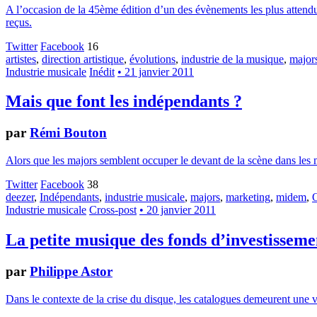
A l’occasion de la 45ème édition d’un des évènements les plus attendu
reçus.
Twitter
Facebook
16
artistes
,
direction artistique
,
évolutions
,
industrie de la musique
,
major
Industrie musicale
Inédit
• 21 janvier 2011
Mais que font les indépendants ?
par
Rémi Bouton
Alors que les majors semblent occuper le devant de la scène dans les 
Twitter
Facebook
38
deezer
,
Indépendants
,
industrie musicale
,
majors
,
marketing
,
midem
,
Industrie musicale
Cross-post
• 20 janvier 2011
La petite musique des fonds d’investisseme
par
Philippe Astor
Dans le contexte de la crise du disque, les catalogues demeurent une v