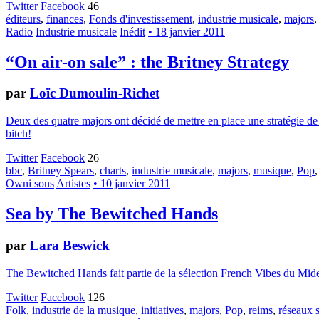
Twitter
Facebook
46
éditeurs
,
finances
,
Fonds d'investissement
,
industrie musicale
,
majors
Radio
Industrie musicale
Inédit
• 18 janvier 2011
“On air-on sale” : the Britney Strategy
par
Loïc Dumoulin-Richet
Deux des quatre majors ont décidé de mettre en place une stratégie de
bitch!
Twitter
Facebook
26
bbc
,
Britney Spears
,
charts
,
industrie musicale
,
majors
,
musique
,
Pop
Owni sons
Artistes
• 10 janvier 2011
Sea by The Bewitched Hands
par
Lara Beswick
The Bewitched Hands fait partie de la sélection French Vibes du Mide
Twitter
Facebook
126
Folk
,
industrie de la musique
,
initiatives
,
majors
,
Pop
,
reims
,
réseaux 