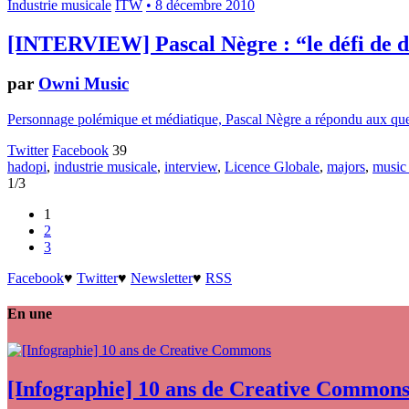
Industrie musicale
ITW
• 8 décembre 2010
[INTERVIEW] Pascal Nègre : “le défi de d
par
Owni Music
Personnage polémique et médiatique, Pascal Nègre a répondu aux quest
Twitter
Facebook
39
hadopi
,
industrie musicale
,
interview
,
Licence Globale
,
majors
,
music
1/3
1
2
3
Facebook
♥
Twitter
♥
Newsletter
♥
RSS
En une
[Infographie] 10 ans de Creative Common