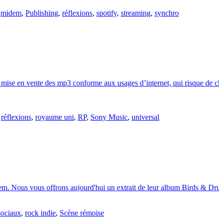
,
midem
,
Publishing
,
réflexions
,
spotify
,
streaming
,
synchro
 mise en vente des mp3 conforme aux usages d’internet, qui risque de cha
,
réflexions
,
royaume uni
,
RP
,
Sony Music
,
universal
m. Nous vous offrons aujourd'hui un extrait de leur album Birds & Drum
sociaux
,
rock indie
,
Scène rémoise