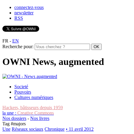
connectez-vous
newsletter
RSS
FR
-
EN
Recherche pour:
OWNI News, augmented
Societé
Pouvoirs
Cultures numériques
Hackers, bâtisseurs depuis 1959
la une :
Creative Commons
Nos dossiers
-
Nos livres
Tag #
majors
Une
Réseaux sociaux
Chronique
• 11 avril 2012