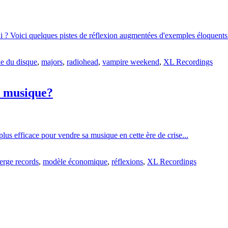
i ? Voici quelques pistes de réflexion augmentées d'exemples éloquents p
ie du disque
,
majors
,
radiohead
,
vampire weekend
,
XL Recordings
a musique?
lus efficace pour vendre sa musique en cette ère de crise...
rge records
,
modèle économique
,
réflexions
,
XL Recordings