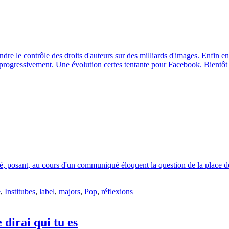
re le contrôle des droits d'auteurs sur des milliards d'images. Enfin en 
s progressivement. Une évolution certes tentante pour Facebook. Bientôt
vité, posant, au cours d'un communiqué éloquent la question de la place 
e
,
Institubes
,
label
,
majors
,
Pop
,
réflexions
dirai qui tu es