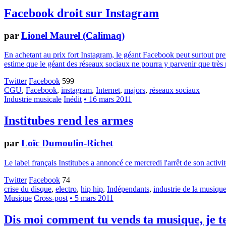
Facebook droit sur Instagram
par
Lionel Maurel (Calimaq)
En achetant au prix fort Instagram, le géant Facebook peut surtout prend
estime que le géant des réseaux sociaux ne pourra y parvenir que trè
Twitter
Facebook
599
CGU
,
Facebook
,
instagram
,
Internet
,
majors
,
réseaux sociaux
Industrie musicale
Inédit
• 16 mars 2011
Institubes rend les armes
par
Loïc Dumoulin-Richet
Le label français Institubes a annoncé ce mercredi l'arrêt de son acti
Twitter
Facebook
74
crise du disque
,
electro
,
hip hip
,
Indépendants
,
industrie de la musiqu
Musique
Cross-post
• 5 mars 2011
Dis moi comment tu vends ta musique, je te 