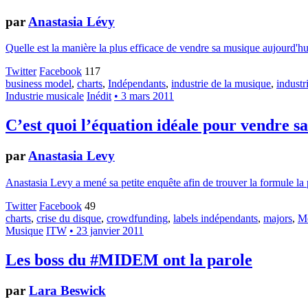
par
Anastasia Lévy
Quelle est la manière la plus efficace de vendre sa musique aujourd'hu
Twitter
Facebook
117
business model
,
charts
,
Indépendants
,
industrie de la musique
,
industr
Industrie musicale
Inédit
• 3 mars 2011
C’est quoi l’équation idéale pour vendre s
par
Anastasia Levy
Anastasia Levy a mené sa petite enquête afin de trouver la formule la p
Twitter
Facebook
49
charts
,
crise du disque
,
crowdfunding
,
labels indépendants
,
majors
,
Me
Musique
ITW
• 23 janvier 2011
Les boss du #MIDEM ont la parole
par
Lara Beswick