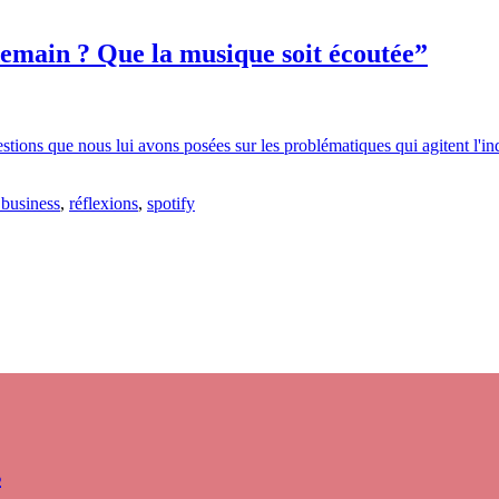
emain ? Que la musique soit écoutée”
ions que nous lui avons posées sur les problématiques qui agitent l'ind
 business
,
réflexions
,
spotify
s