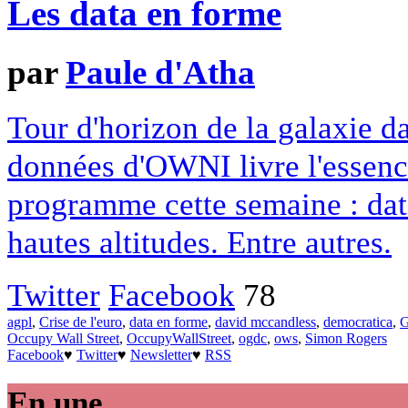
Les data en forme
par
Paule d'Atha
Tour d'horizon de la galaxie da
données d'OWNI livre l'essenc
programme cette semaine : data
hautes altitudes. Entre autres.
Twitter
Facebook
78
agpl
,
Crise de l'euro
,
data en forme
,
david mccandless
,
democratica
,
G
Occupy Wall Street
,
OccupyWallStreet
,
ogdc
,
ows
,
Simon Rogers
Facebook
♥
Twitter
♥
Newsletter
♥
RSS
En une