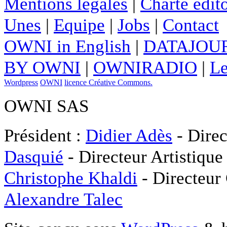
Mentions légales
|
Charte édito
Unes
|
Equipe
|
Jobs
|
Contact
OWNI in English
|
DATAJOUR
BY OWNI
|
OWNIRADIO
|
Le
Wordpress
OWNI
licence Créative Commons.
OWNI SAS
Président :
Didier Adès
- Direc
Dasquié
- Directeur Artistique
Christophe Khaldi
- Directeur
Alexandre Talec