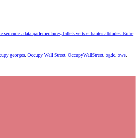
emaine : data parlementaires, billets verts et hautes altitudes. Entre
cupy georges
,
Occupy Wall Street
,
OccupyWallStreet
,
ogdc
,
ows
,