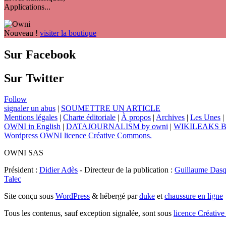
Applications...
Nouveau !
visiter la boutique
Sur Facebook
Sur Twitter
Follow
signaler un abus
|
SOUMETTRE UN ARTICLE
Mentions légales
|
Charte éditoriale
|
À propos
|
Archives
|
Les Unes
|
OWNI in English
|
DATAJOURNALISM by owni
|
WIKILEAKS 
Wordpress
OWNI
licence Créative Commons.
OWNI SAS
Président :
Didier Adès
- Directeur de la publication :
Guillaume Dasq
Talec
Site conçu sous
WordPress
& hébergé par
duke
et
chaussure en ligne
Tous les contenus, sauf exception signalée, sont sous
licence Créat