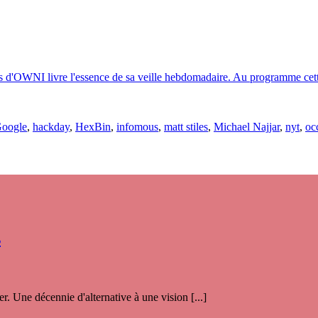
s d'OWNI livre l'essence de sa veille hebdomadaire. Au programme cette s
oogle
,
hackday
,
HexBin
,
infomous
,
matt stiles
,
Michael Najjar
,
nyt
,
oc
s
. Une décennie d'alternative à une vision [...]