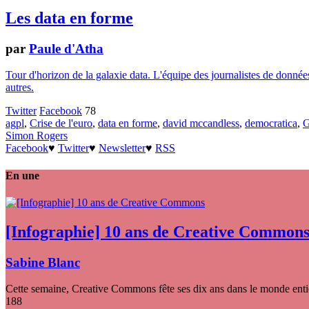
Les data en forme
par
Paule d'Atha
Tour d'horizon de la galaxie data. L'équipe des journalistes de donnée
autres.
Twitter
Facebook
78
agpl
,
Crise de l'euro
,
data en forme
,
david mccandless
,
democratica
,
G
Simon Rogers
Facebook
♥
Twitter
♥
Newsletter
♥
RSS
En une
[Infographie] 10 ans de Creative Common
Sabine Blanc
Cette semaine, Creative Commons fête ses dix ans dans le monde entier
188