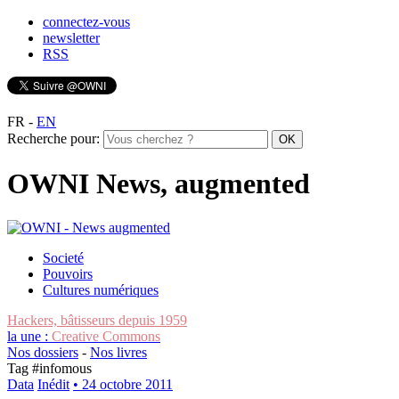
connectez-vous
newsletter
RSS
FR
-
EN
Recherche pour:
OWNI News, augmented
Societé
Pouvoirs
Cultures numériques
Hackers, bâtisseurs depuis 1959
la une :
Creative Commons
Nos dossiers
-
Nos livres
Tag #
infomous
Data
Inédit
• 24 octobre 2011