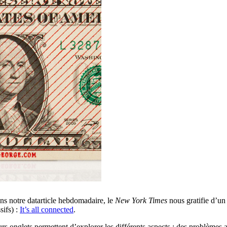
ans notre datarticle hebdomadaire, le
New York Times
nous gratifie d’un 
sifs) :
It’s all connected
.
urs onglets permettent d’explorer les différents aspects : des problèmes 