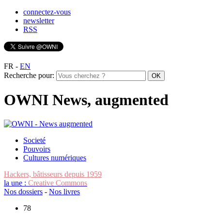
connectez-vous
newsletter
RSS
FR
-
EN
Recherche pour:
OWNI News, augmented
Societé
Pouvoirs
Cultures numériques
Hackers, bâtisseurs depuis 1959
la une :
Creative Commons
Nos dossiers
-
Nos livres
78