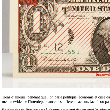
Tiens d’ailleurs, pendant que l’on parle politique, économie et crise d
met en évidence l’interdépendance des différents acteurs (actifs ou pas
En plus des chiffres propres à chaque pays (qui détient quoi ?), plusie