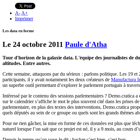
A
-
A
+
Imprimer
Les data en forme
Le 24 octobre 2011
Paule d'Atha
Tour d'horizon de la galaxie data. L'équipe des journalistes de d
altitudes. Entre autres.
Cette semaine, attaquons par du sérieux : parlons politique. Les 19 e
participants, il y avait notamment les deux créateurs de
Manufactura I
un superbe outil permettant d’explorer le parlement portugais à travers 
Intéressé par le contenu des sessions parlementaires ? Demo.cratica a 
sur le calendrier s’affiche le mot le plus souvent cité dans les prises
parlementaire, en plus des textes des interventions, Demo.cratica propo
quels députés au sein de ce groupe ou quels sont les grands thèmes ab
Pour ne rien gâcher, la mise en forme de ces données est plus que léc
naturel lorsque l’on sait que ce projet est né, il y a 9 mois, au cours d
Depuis le temps qu’on vous le dit : hacker c’est bien, c’est bon.