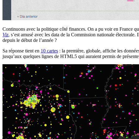
Continuons avec la politique côté finances. On a pu voir en France qu
Viz
, s’est amusé avec les data de la Commission nationale électorale. 
depuis le début de l’année ?
Sa réponse tient en
10 cartes
: la première, globale, affiche les donnée
jusqu’aux quelques lignes de HTML5 qui auraient permis de présenter 