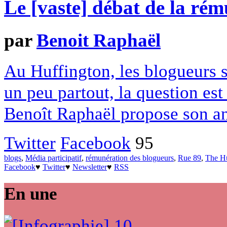
Le [vaste] débat de la ré
par
Benoit Raphaël
Au Huffington, les blogueurs s
un peu partout, la question est
Benoît Raphaël propose son an
Twitter
Facebook
95
blogs
,
Média participatif
,
rémunération des blogueurs
,
Rue 89
,
The Hu
Facebook
♥
Twitter
♥
Newsletter
♥
RSS
En une