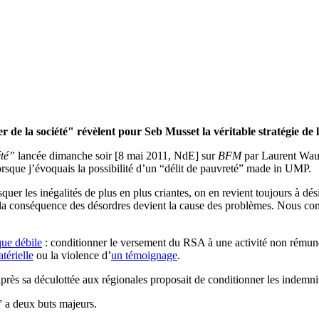
 de la société" révèlent pour Seb Musset la véritable stratégie de
été”
lancée dimanche soir [8 mai 2011, NdE] sur
BFM
par Laurent Wauq
orsque j’évoquais la possibilité d’un “délit de pauvreté” made in UMP.
quer les inégalités de plus en plus criantes, on en revient toujours à dé
: la conséquence des désordres devient la cause des problèmes. Nous con
que débile
: conditionner le versement du RSA à une activité non rémuné
térielle
ou la violence d’
un témoignage
.
rès sa déculottée aux régionales proposait de conditionner les indemnit
” a deux buts majeurs.