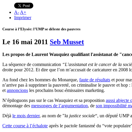
A
-
A
+
Imprimer
Course à l’Elysée: l’UMP se déleste des pauvres
Le 16 mai 2011
Seb Musset
Les propos de Laurent Wauquiez qualifiant l'assistanat de "cancer
La séquence de communication
“L’assistanat est le cancer de la soci
droite pour 2012. Et dire que l’on m’accusait de caricaturer en 2008 l
Au fond chez les hommes du Monarque,
faute de résultats
et pour mas
n’arrive pas à supprimer la pauvreté, on criminalise le pauvre et hop 
et
annoncions
les prochains bouc-émissaires marketing.
N’épiloguons pas sur le cas Wauquiez et sa proposition
aussi abjecte 
démontage des
mensonges de l’argumentation
, de
son impossibilité ma
Déjà
le mois dernier
, au nom de ”
la justice sociale
“, un député UMP ap
Cette course à l’échalote
après le pactole fantasmé du “vote populaire