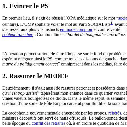
1. Evincer le PS
En premier lieu, il s’agit de réussir l’OPA médiatique sur le mot “
socia
1
ceinture). L’UMP souhaite voler le mot au Parti SOCIAListe
avant ce
s’adresser aux plus vils instincts
en mode comptoir
et contre-vérité : “
coûtent trop cher
“. Combo ultime : “
bordel de bougnoules aux allocs q
L’opération permet surtout de faire l’impasse sur le fond du problème :
espérant reléguer ainsi le PS, comme tous les discours de gauche, dan
marre du politiquement correct
” omniprésent dans les médias, faire de
2. Rassurer le MEDEF
Deuxièmement, il s’agit aussi de rassurer patronat et possédants dans 
qu’il est trop assisté
” tapissèrent mon enfance dans ce quartier votant 
vraies valeurs bourgeoises de droite. Dans le même esprit, la semaine
création d’une sorte de Pôle Emploi carcéral pour fluidifier la sous-tra
La cacophonie gouvernementale engendrée par les propos,
réitérés
, d
ministres décoratifs ont servi de naïfs offusqués. Le ballon-sonde des
belle époque du
conflit des retraites
où, à en croire le quotidien de Mar