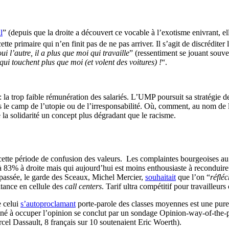
l
” (depuis que la droite a découvert ce vocable à l’exotisme enivrant, elle
tte primaire qui n’en finit pas de ne pas arriver. Il s’agit de discréditer
oui l’autre, il a plus que moi qui travaille
” (ressentiment se jouant souv
ui touchent plus que moi (et volent des voitures) !
“.
 la trop faible rémunération des salariés. L’UMP poursuit sa stratégie d
s le camp de l’utopie ou de l’irresponsabilité. Où, comment, au nom de
 la solidarité un concept plus dégradant que le racisme.
cette période de confusion des valeurs. Les complaintes bourgeoises au s
à 83% à droite mais qui aujourd’hui est moins enthousiaste à reconduire
 passée, le garde des Sceaux, Michel Mercier,
souhaitait
que l’on “
réfléc
itance en cellule des
call centers
. Tarif ultra compétitif pour travailleurs 
e celui
s’autoproclamant
porte-parole des classes moyennes est une pure
tiné à occuper l’opinion se conclut par un sondage Opinion-way-of-the-p
cel Dassault, 8 français sur 10 soutenaient Eric Woerth).