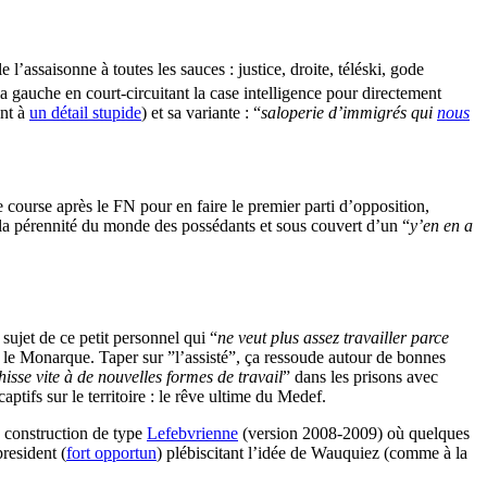
 l’assaisonne à toutes les sauces : justice, droite, téléski, gode
 la gauche en court-circuitant la case intelligence pour directement
ent à
un détail stupide
) et sa variante : “
saloperie d’immigrés qui
nous
e course après le FN pour en faire le premier parti d’opposition,
 la pérennité du monde des possédants et sous couvert d’un “
y’en en a
ujet de ce petit personnel qui “
ne veut plus assez travailler parce
 le Monarque. Taper sur ”l’assisté”, ça ressoude autour de bonnes
hisse vite à de nouvelles formes de travail
” dans les prisons avec
captifs sur le territoire : le rêve ultime du Medef.
 construction de type
Lefebvrienne
(version 2008-2009) où quelques
resident (
fort opportun
) plébiscitant l’idée de Wauquiez (comme à la