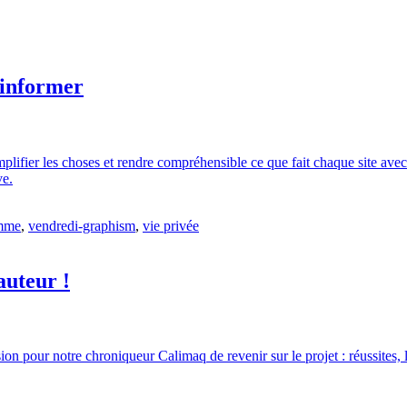
 informer
simplifier les choses et rendre compréhensible ce que fait chaque site av
ve.
amme
,
vendredi-graphism
,
vie privée
auteur !
 pour notre chroniqueur Calimaq de revenir sur le projet : réussites, lim