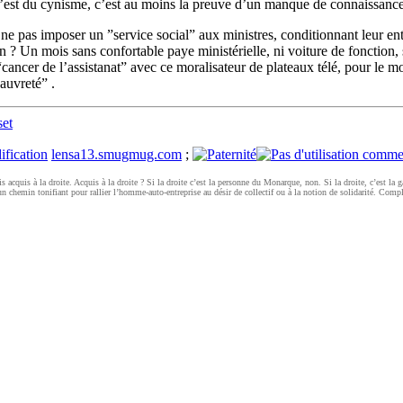
n’est du cynisme, c’est au moins la preuve d’un manque de connaissance
oi ne pas imposer un ”service social” aux ministres, conditionnant leu
 ? Un mois sans confortable paye ministérielle, ni voiture de fonction,
cancer de l’assistanat” avec ce moralisateur de plateaux télé, pour le
auvreté” .
set
lensa13.smugmug.com
;
is acquis à la droite. Acquis à la droite ? Si la droite c’est la personne du Monarque, non. Si la droite, c’est l
n chemin tonifiant pour rallier l’homme-auto-entreprise au désir de collectif ou à la notion de solidarité. Comp