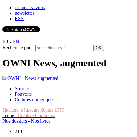
connectez-vous
newsletter
RSS
FR
-
EN
Recherche pour:
OWNI News, augmented
Societé
Pouvoirs
Cultures numériques
Hackers, bâtisseurs depuis 1959
la une :
Creative Commons
Nos dossiers
-
Nos livres
210