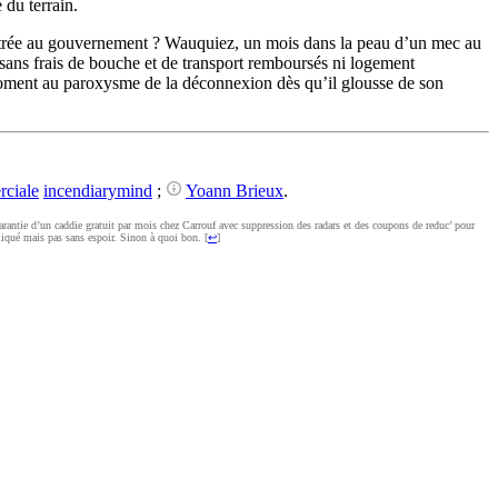
 du terrain.
r entrée au gouvernement ? Wauquiez, un mois dans la peau d’un mec au
 sans frais de bouche et de transport remboursés ni logement
 moment au paroxysme de la déconnexion dès qu’il glousse de son
incendiarymind
;
Yoann Brieux
.
a garantie d’un caddie gratuit par mois chez Carrouf avec suppression des radars et des coupons de reduc’ pour
liqué mais pas sans espoir. Sinon à quoi bon. [
↩
]