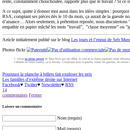
rente, constamment chouchoutée, rapporte plus que le travail ? Si ce 
A ce sujet, quitte à donner moi aussi dans les idées simples : pourqu
RSA, comptant ses pièces dès le 10 du mois, ça aurait de la gueule non
d’aisance… Alors seulement, à prétention reposée, nous discuterions “
empathie en papier mâché les mots ”travail”, ”classe moyenne” ou ”p
Article initialement publié sur le blog
Les jours et l’ennui de Seb Mus
Photos flickr
Selon
un récent rapport
de Terra Nova qui fait débat, le vote de la classe populaire serait désorma
s’acheter un home-cinéma, ça se discute. Compliqué pour la gauche, toutes les gauches, de creuser u
Pourquoi la planche à billets fait exploser les prix
Les familles d’extrême droite sur Internet
Facebook
♥
Twitter
♥
Newsletter
♥
RSS
14
commentaires
Fermer
Laisser un commentaire
Nom (requis)
Mail (requis)