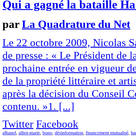
Qui a gagné la bataille H
par
La Quadrature du Net
Le 22 octobre 2009, Nicolas 
de presse : « Le Président de l
prochaine entrée en vigueur de 
de la propriété littéraire et art
après la décision du Conseil Co
contenu. »1. [...]
Twitter
Facebook
albanel
,
alliot-marie
,
bono
,
désinformation
,
financement mutualisé
,
ha