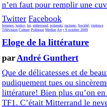
n’en faut pour remplir une cuvet
Twitter
Facebook
femmes
,
justice
,
loi
,
mitterrand
,
polanski
,
racisme
,
Société
,
violence
Télévision
Culture
Politique
Medias
Art
• 9 octobre 2009
Eloge de la littérature
par
André Gunthert
Que de délicatesses et de bea
pudiquement tues ou sincèrem
littérature! Bien plus qu’on e
TF1. C’était Mitterrand le nev