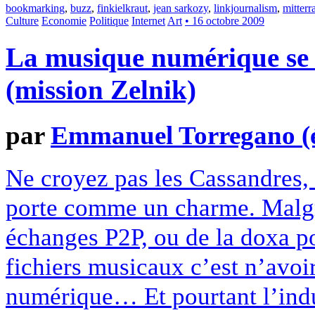
bookmarking
,
buzz
,
finkielkraut
,
jean sarkozy
,
linkjournalism
,
mitterr
Culture
Economie
Politique
Internet
Art
• 16 octobre 2009
La musique numérique se p
(mission Zelnik)
par
Emmanuel Torregano (él
Ne croyez pas les Cassandres,
porte comme un charme. Malgré
échanges P2P, ou de la doxa po
fichiers musicaux c’est n’avoir
numérique… Et pourtant l’indus