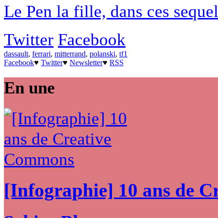
Le Pen la fille, dans ces sequel
Twitter
Facebook
dassault
,
ferrari
,
mitterrand
,
polanski
,
tf1
Facebook
♥
Twitter
♥
Newsletter
♥
RSS
En une
[Infographie] 10 ans de 