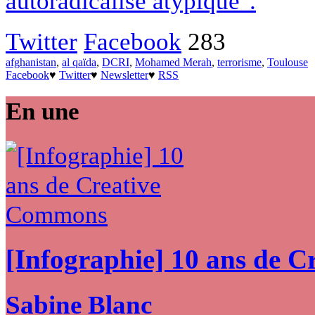
autoradicalisé atypique".
Twitter
Facebook
283
afghanistan
,
al qaïda
,
DCRI
,
Mohamed Merah
,
terrorisme
,
Toulouse
Facebook
♥
Twitter
♥
Newsletter
♥
RSS
En une
[Infographie] 10 ans de 
Sabine Blanc