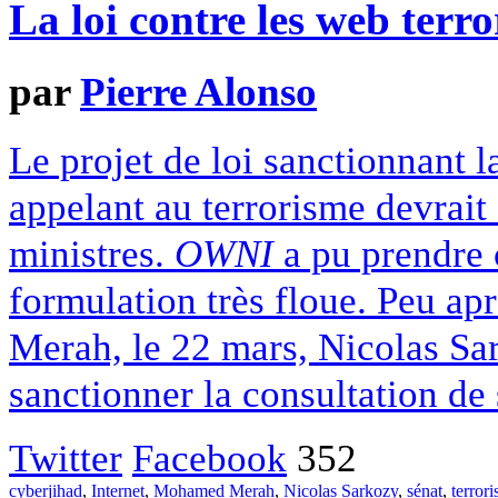
La loi contre les web terro
par
Pierre Alonso
Le projet de loi sanctionnant l
appelant au terrorisme devrait
ministres.
OWNI
a pu prendre c
formulation très floue. Peu a
Merah, le 22 mars, Nicolas Sa
sanctionner la consultation de 
Twitter
Facebook
352
cyberjihad
,
Internet
,
Mohamed Merah
,
Nicolas Sarkozy
,
sénat
,
terror