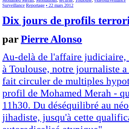
Mohamed Merah
,
Montauban
,
sécurité
,
Toulouse
,
vidéosurveillance
Surveillance
Reportage
• 22 mars 2012
Dix jours de profils terror
par
Pierre Alonso
Au-delà de l'affaire judiciaire
à Toulouse, notre journaliste 
fait circuler de multiples hypo
profil de Mohamed Merah - qui 
11h30. Du déséquilibré au néo
jihadiste, jusqu'à cette qualific