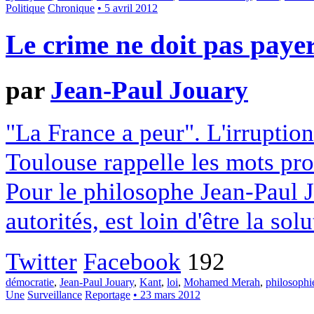
Politique
Chronique
• 5 avril 2012
Le crime ne doit pas paye
par
Jean-Paul Jouary
"La France a peur". L'irrupti
Toulouse rappelle les mots pr
Pour le philosophe Jean-Paul Jo
autorités, est loin d'être la solu
Twitter
Facebook
192
démocratie
,
Jean-Paul Jouary
,
Kant
,
loi
,
Mohamed Merah
,
philosophi
Une
Surveillance
Reportage
• 23 mars 2012