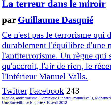
La terreur dans le miroir
par
Guillaume Dasquié
Ce n'est pas le terrorisme qui d
durablement l'équilibre d'une n
l'antiterrorisme. Un règne qui 
qu'accroit, l'air de rien, le réc
l'Intérieur Manuel Valls.
Twitter
Facebook
243
al qaïda
,
antiterrorisme
,
Dominique Linhardt
,
manuel valls
,
Mohamed
Une
Surveillance
Enquête
• 10 avril 2012