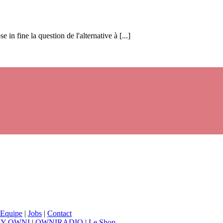
in fine la question de l'alternative à [...]
Equipe
|
Jobs
|
Contact
BY OWNI
|
OWNIRADIO
|
Le Shop