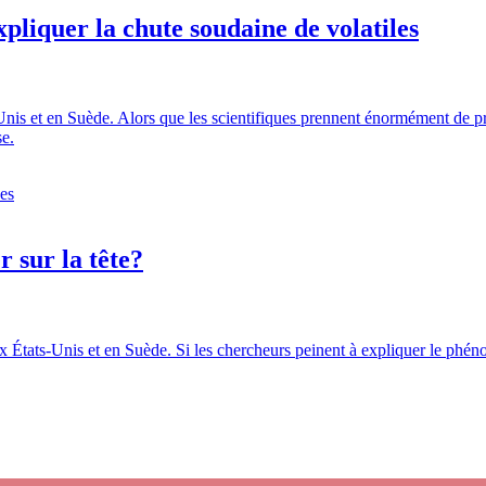
liquer la chute soudaine de volatiles
-Unis et en Suède. Alors que les scientifiques prennent énormément de 
se.
es
r sur la tête?
x États-Unis et en Suède. Si les chercheurs peinent à expliquer le phéno