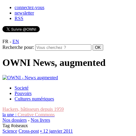
connectez-vous
newsletter
RSS
FR
-
EN
Recherche pour:
OWNI News, augmented
Societé
Pouvoirs
Cultures numériques
Hackers, bâtisseurs depuis 1959
la une :
Creative Commons
Nos dossiers
-
Nos livres
Tag #
oiseaux
Science
Cross-post
• 12 janvier 2011