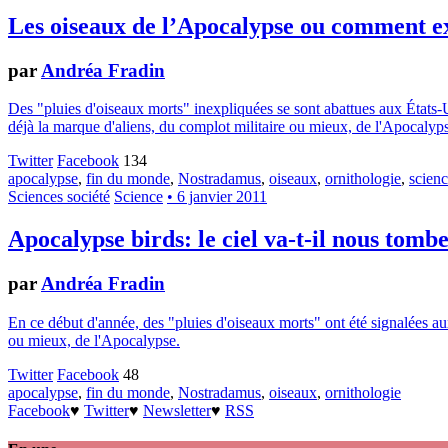
Les oiseaux de l’Apocalypse ou comment exp
par
Andréa Fradin
Des "pluies d'oiseaux morts" inexpliquées se sont abattues aux États
déjà la marque d'aliens, du complot militaire ou mieux, de l'Apocalyp
Twitter
Facebook
134
apocalypse
,
fin du monde
,
Nostradamus
,
oiseaux
,
ornithologie
,
scienc
Sciences société
Science
• 6 janvier 2011
Apocalypse birds: le ciel va-t-il nous tombe
par
Andréa Fradin
En ce début d'année, des "pluies d'oiseaux morts" ont été signalées au
ou mieux, de l'Apocalypse.
Twitter
Facebook
48
apocalypse
,
fin du monde
,
Nostradamus
,
oiseaux
,
ornithologie
Facebook
♥
Twitter
♥
Newsletter
♥
RSS