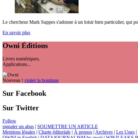
Le chercheur Mark Suppes s'adonne à un loisir bien particulier, qui pose 
En savoir plus
Owni
Éditions
Livres numériques,
Applications...
Nouveau !
visiter la boutique
Sur Facebook
Sur Twitter
Follow
signaler un abus
|
SOUMETTRE UN ARTICLE
Mentions légales
|
Charte éditoriale
|
À propos
|
Archives
|
Les Unes
|
OWNI in English
|
DATAJOURNALISM by owni
|
WIKILEAKS 