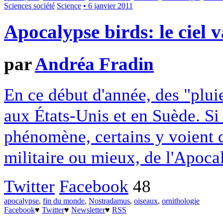
Sciences société
Science
• 6 janvier 2011
Apocalypse birds: le ciel v
par
Andréa Fradin
En ce début d'année, des "plui
aux États-Unis et en Suède. Si
phénomène, certains y voient d
militaire ou mieux, de l'Apoca
Twitter
Facebook
48
apocalypse
,
fin du monde
,
Nostradamus
,
oiseaux
,
ornithologie
Facebook
♥
Twitter
♥
Newsletter
♥
RSS