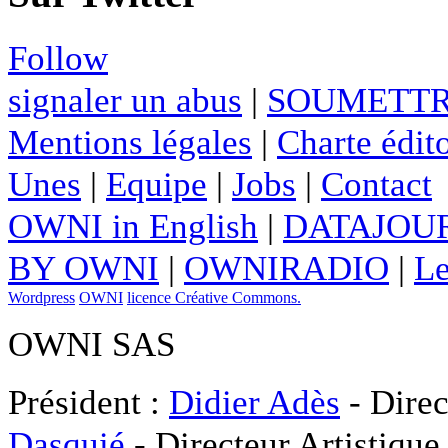
Follow
signaler un abus
|
SOUMETTR
Mentions légales
|
Charte édito
Unes
|
Equipe
|
Jobs
|
Contact
OWNI in English
|
DATAJOUR
BY OWNI
|
OWNIRADIO
|
Le
Wordpress
OWNI
licence Créative Commons.
OWNI SAS
Président :
Didier Adès
- Direc
Dasquié
- Directeur Artistique