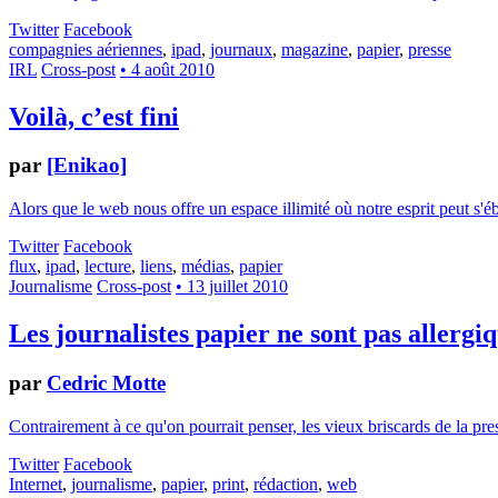
Twitter
Facebook
compagnies aériennes
,
ipad
,
journaux
,
magazine
,
papier
,
presse
IRL
Cross-post
• 4 août 2010
Voilà, c’est fini
par
[Enikao]
Alors que le web nous offre un espace illimité où notre esprit peut s'éb
Twitter
Facebook
flux
,
ipad
,
lecture
,
liens
,
médias
,
papier
Journalisme
Cross-post
• 13 juillet 2010
Les journalistes papier ne sont pas allergi
par
Cedric Motte
Contrairement à ce qu'on pourrait penser, les vieux briscards de la pres
Twitter
Facebook
Internet
,
journalisme
,
papier
,
print
,
rédaction
,
web