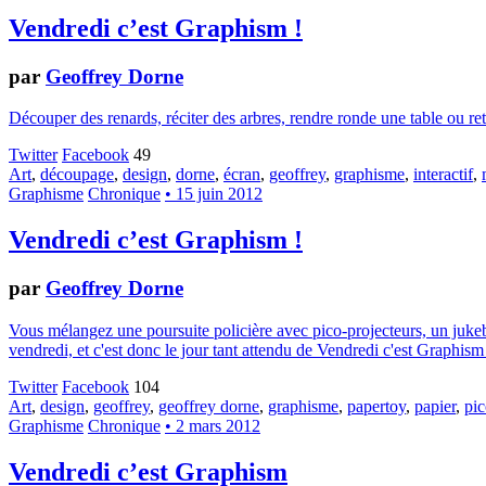
Vendredi c’est Graphism !
par
Geoffrey Dorne
Découper des renards, réciter des arbres, rendre ronde une table ou retro
Twitter
Facebook
49
Art
,
découpage
,
design
,
dorne
,
écran
,
geoffrey
,
graphisme
,
interactif
,
Graphisme
Chronique
• 15 juin 2012
Vendredi c’est Graphism !
par
Geoffrey Dorne
Vous mélangez une poursuite policière avec pico-projecteurs, un juk
vendredi, et c'est donc le jour tant attendu de Vendredi c'est Graphism
Twitter
Facebook
104
Art
,
design
,
geoffrey
,
geoffrey dorne
,
graphisme
,
papertoy
,
papier
,
pic
Graphisme
Chronique
• 2 mars 2012
Vendredi c’est Graphism