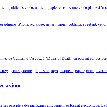
ts de publicités vidéo, un as du papier-ciseaux, une vidéo pleine d'émo
,
graphisme
,
iPhone
,
jeu vidéo
,
net-art
,
papier
,
publicité
,
street-art
,
vendr
ns animés de Guillermo Vasquez à "Mums of Death" en passant par des pe
ffrey
,
geoffrey dorne
,
graphisme
,
logo
,
maquette
,
papier
,
pixel
,
pixel ar
es avions
 ses passagers des magazines uniquement au format électronique. La fin