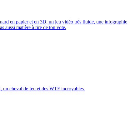
nard en papier et en 3D, un jeu vidéo très fluide, une infographie
s aussi matière à rire de ton vote.
t, un cheval de feu et des WTF incroyables.