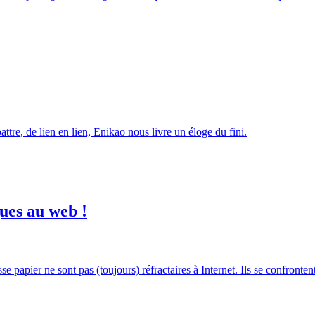
attre, de lien en lien, Enikao nous livre un éloge du fini.
ques au web !
se papier ne sont pas (toujours) réfractaires à Internet. Ils se confronte