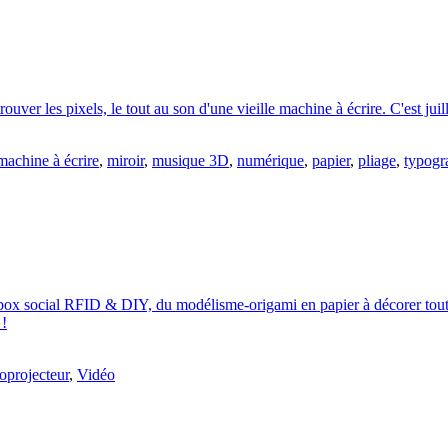
uver les pixels, le tout au son d'une vieille machine à écrire. C'est juil
machine à écrire
,
miroir
,
musique 3D
,
numérique
,
papier
,
pliage
,
typogr
ebox social RFID & DIY, du modélisme-origami en papier à décorer tout
 !
oprojecteur
,
Vidéo