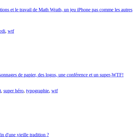
tions et le travail de Math Wrath, un jeu iPhone pas comme les autres
edi
,
wtf
rsonnages de papier, des logos, une conférence et un super-WTF!
t
,
super héro
,
typographie
,
wtf
 d'une vieille tradition ?