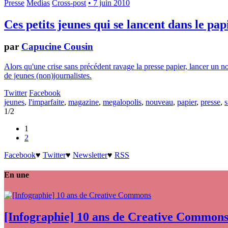
Presse
Medias
Cross-post
• 7 juin 2010
Ces petits jeunes qui se lancent dans le pap
par
Capucine Cousin
Alors qu'une crise sans précédent ravage la presse papier, lancer un 
de jeunes (non)journalistes.
Twitter
Facebook
jeunes
,
l'imparfaite
,
magazine
,
megalopolis
,
nouveau
,
papier
,
presse
,
s
1/2
1
2
Facebook
♥
Twitter
♥
Newsletter
♥
RSS
En une
[Infographie] 10 ans de Creative Common