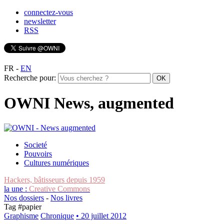
connectez-vous
newsletter
RSS
FR
-
EN
Recherche pour:
OWNI News, augmented
Societé
Pouvoirs
Cultures numériques
Hackers, bâtisseurs depuis 1959
la une :
Creative Commons
Nos dossiers
-
Nos livres
Tag #
papier
Graphisme
Chronique
• 20 juillet 2012