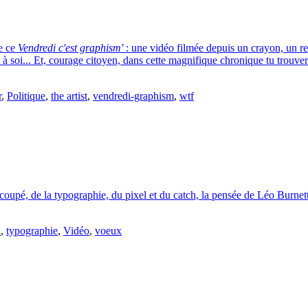
de ce
Vendredi c'est graphism'
: une vidéo filmée depuis un crayon, un re
à soi... Et, courage citoyen, dans cette magnifique chronique tu trouvera
r
,
Politique
,
the artist
,
vendredi-graphism
,
wtf
oupé, de la typographie, du pixel et du catch, la pensée de Léo Burnet
l
,
typographie
,
Vidéo
,
voeux