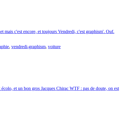
let mais c'est encore, et toujours Vendredi, c'est graphism'. Ouf.
aphie
,
vendredi-graphism
,
voiture
 écolo, et un bon gros Jacques Chirac WTF : pas de doute, on est