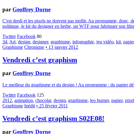
par
Geoffrey Dorne
C'est dredi et les pixels ne doivent pas mollir. Au programme, donc, 
politique, le kit du designer en herbe, un WTF pour fabriquer son film 
Twitter
Facebook
80
3d
,
Art
,
design
,
designer
,
graphisme
,
infographie
,
jeu vidéo
,
kit
,
papie
Graphisme
Chronique
• 13 janvier 2012
Vendredi c’est graphism
par
Geoffrey Dorne
Le meilleur du graphisme et du design ! Au programme : du papier déc
Twitter
Facebook
125
2012
,
animation
,
chocolat
,
design
,
graphisme
,
leo burnet
,
papier
,
pixe
Graphisme
Inédit
• 25 février 2011
Vendredi c’est graphism S02E08!
par
Geoffrey Dorne