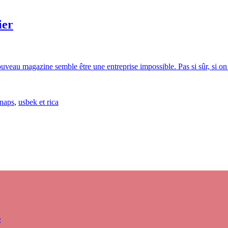
ier
nouveau magazine semble être une entreprise impossible. Pas si sûr, si o
naps
,
usbek et rica
s