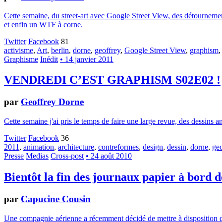
Cette semaine, du street-art avec Google Street View, des détournemen
et enfin un WTF à corne.
Twitter
Facebook
81
activisme
,
Art
,
berlin
,
dorne
,
geoffrey
,
Google Street View
,
graphism
Graphisme
Inédit
• 14 janvier 2011
VENDREDI C’EST GRAPHISM S02E02 !
par
Geoffrey Dorne
Cette semaine j'ai pris le temps de faire une large revue, des dessi
Twitter
Facebook
36
2011
,
animation
,
architecture
,
contreformes
,
design
,
dessin
,
dorne
,
geo
Presse
Medias
Cross-post
• 24 août 2010
Bientôt la fin des journaux papier à bord d
par
Capucine Cousin
Une compagnie aérienne a récemment décidé de mettre à disposition de