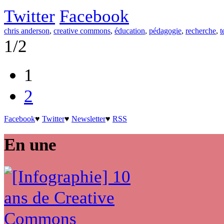
Twitter
Facebook
chris anderson
,
creative commons
,
éducation
,
pédagogie
,
recherche
,
t
1/2
1
2
Facebook
♥
Twitter
♥
Newsletter
♥
RSS
En une