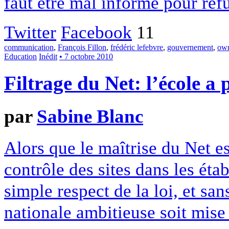
faut être mal informé pour ref
Twitter
Facebook
11
communication
,
François Fillon
,
frédéric lefebvre
,
gouvernement
,
own
Education
Inédit
• 7 octobre 2010
Filtrage du Net: l’école a 
par
Sabine Blanc
Alors que le maîtrise du Net es
contrôle des sites dans les éta
simple respect de la loi, et sa
nationale ambitieuse soit mise