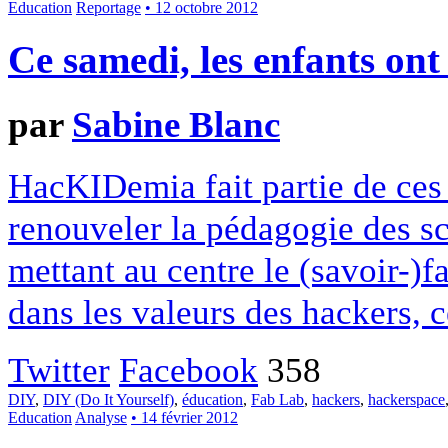
Education
Reportage
• 12 octobre 2012
Ce samedi, les enfants ont
par
Sabine Blanc
HacKIDemia fait partie de ces 
renouveler la pédagogie des sc
mettant au centre le (savoir-)fa
dans les valeurs des hackers, c
Twitter
Facebook
358
DIY
,
DIY (Do It Yourself)
,
éducation
,
Fab Lab
,
hackers
,
hackerspace
Education
Analyse
• 14 février 2012