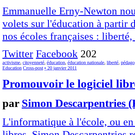
Emmanuelle Erny-Newton nous 
volets sur l'éducation à partir 
nos écoles françaises : liberté, 
Twitter
Facebook
202
activisme
,
citoyenneté
,
éducation
,
éducation nationale
,
liberté
,
pédago
Education
Cross-post
• 20 janvier 2011
Promouvoir le logiciel libr
par
Simon Descarpentries 
L'informatique à l'école, ou e
libres, Simon Descarpentries r