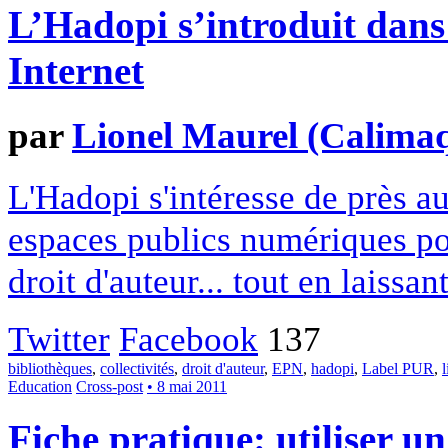
L’Hadopi s’introduit dans 
Internet
par
Lionel Maurel (Calima
L'Hadopi s'intéresse de près aux
espaces publics numériques pou
droit d'auteur... tout en laissan
Twitter
Facebook
137
bibliothèques
,
collectivités
,
droit d'auteur
,
EPN
,
hadopi
,
Label PUR
,
l
Education
Cross-post
• 8 mai 2011
Fiche pratique: utiliser un