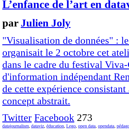
L’enfance de l’art en data
par
Julien Joly
"Visualisation de données" : l
organisait le 2 octobre cet at
dans le cadre du festival Viva-C
d'information indépendant Renn
de cette expérience consistant 
concept abstrait.
Twitter
Facebook
273
datajournalism
,
dataviz
,
éducation
,
Lego
,
open data
,
opendata
,
pédag