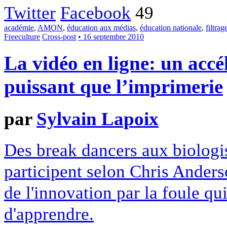
Twitter
Facebook
49
académie
,
AMON
,
éducation aux médias
,
éducation nationale
,
filtrag
Freeculture
Cross-post
• 16 septembre 2010
La vidéo en ligne: un accé
puissant que l’imprimerie
par
Sylvain Lapoix
Des break dancers aux biologis
participent selon Chris Anders
de l'innovation par la foule qu
d'apprendre.