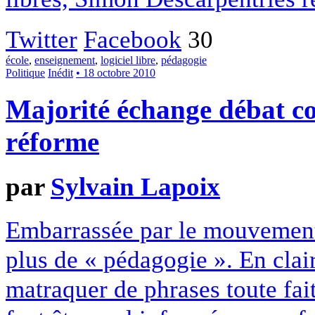
Twitter
Facebook
30
école
,
enseignement
,
logiciel libre
,
pédagogie
Politique
Inédit
• 18 octobre 2010
Majorité échange débat co
réforme
par
Sylvain Lapoix
Embarrassée par le mouvement 
plus de « pédagogie ». En clair
matraquer de phrases toute fait