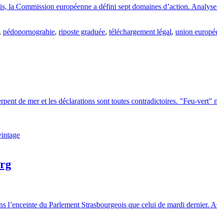
nis, la Commission européenne a défini sept domaines d’action. Analyse
,
pédopornograhie
,
riposte graduée
,
téléchargement légal
,
union europé
rpent de mer et les déclarations sont toutes contradictoires. "Feu-vert"
vintage
urg
 l’enceinte du Parlement Strasbourgeois que celui de mardi dernier. ACT