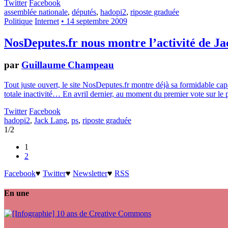
Twitter
Facebook
assemblée nationale
,
députés
,
hadopi2
,
riposte graduée
Politique
Internet
• 14 septembre 2009
NosDeputes.fr nous montre l’activité de Ja
par
Guillaume Champeau
Tout juste ouvert, le site NosDeputes.fr montre déjà sa formidable cap
totale inactivité… En avril dernier, au moment du premier vote sur le
Twitter
Facebook
hadopi2
,
Jack Lang
,
ps
,
riposte graduée
1/2
1
2
Facebook
♥
Twitter
♥
Newsletter
♥
RSS
En une