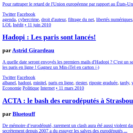
Pour rattraper le retard de l'Union européenne par rapport au États-U
Twitter
Facebook
agenda
,
cybercrime
,
droit d'auteur
,
filtrage du net
,
libertés numériques
LOL
Inédit
• 11 juin 2010
Hadopi : Les paris sont lancés!
par
Astrid Girardeau
A quelle date seront envoyés les premiers mails d'Hadopi ? C'est un se
les paris en ligne ! Gagnez un Min-iTel en carton /-)
Twitter
Facebook
albanel
,
hadopi
,
minitel
,
paris en ligne
,
riester
,
riposte graduée
,
tardy
,
Economie
Politique
Internet
• 11 mars 2010
ACTA : le bash des eurodéputés à Strasbo
par
Bluetouff
De mémoire d’eurodéputé, rarement un clash aura été aussi violent dans
secrètement depuis 2007 a du essuyer les salves des eurodéputés ...