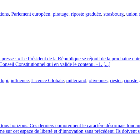
tions
,
Parlement européen
,
piratage
,
riposte graduée
,
strasbourg
,
union 
sse : « Le Président de la République se réjouit de la prochaine entrée 
u Conseil Constitutionnel qui en valide le contenu. »1. [...]
dopi
,
influence
,
Licence Globale
,
mitterrand
,
olivennes
,
riester
,
riposte
ous horizons. Ces derniers comprennent le caractère désormais fondamen
e sur cet espace de liberté et d’innovation sans précédent. Ils doivent se