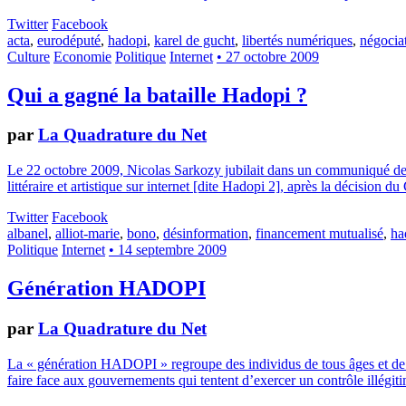
Twitter
Facebook
acta
,
eurodéputé
,
hadopi
,
karel de gucht
,
libertés numériques
,
négocia
Culture
Economie
Politique
Internet
• 27 octobre 2009
Qui a gagné la bataille Hadopi ?
par
La Quadrature du Net
Le 22 octobre 2009, Nicolas Sarkozy jubilait dans un communiqué de pre
littéraire et artistique sur internet [dite Hadopi 2], après la décision d
Twitter
Facebook
albanel
,
alliot-marie
,
bono
,
désinformation
,
financement mutualisé
,
ha
Politique
Internet
• 14 septembre 2009
Génération HADOPI
par
La Quadrature du Net
La « génération HADOPI » regroupe des individus de tous âges et de t
faire face aux gouvernements qui tentent d’exercer un contrôle illégitim