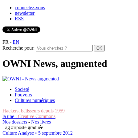
connectez-vous
newsletter
RSS
FR
-
EN
Recherche pour:
OWNI News, augmented
Societé
Pouvoirs
Cultures numériques
Hackers, bâtisseurs depuis 1959
la une :
Creative Commons
Nos dossiers
-
Nos livres
Tag #
riposte graduée
Culture
Analyse
• 5 septembre 2012