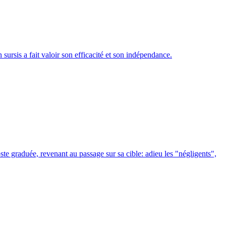
ursis a fait valoir son efficacité et son indépendance.
te graduée, revenant au passage sur sa cible: adieu les "négligents",