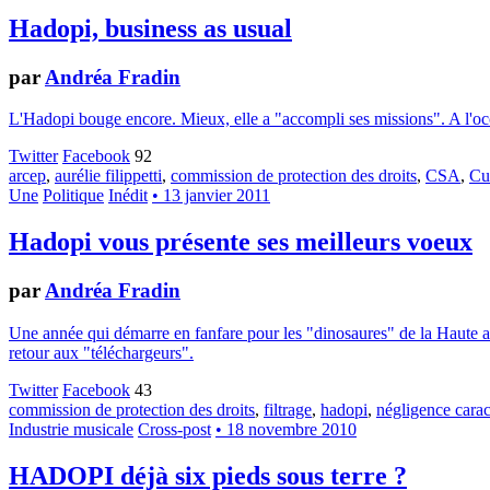
Hadopi, business as usual
par
Andréa Fradin
L'Hadopi bouge encore. Mieux, elle a "accompli ses missions". A l'occa
Twitter
Facebook
92
arcep
,
aurélie filippetti
,
commission de protection des droits
,
CSA
,
Cu
Une
Politique
Inédit
• 13 janvier 2011
Hadopi vous présente ses meilleurs voeux
par
Andréa Fradin
Une année qui démarre en fanfare pour les "dinosaures" de la Haute aut
retour aux "téléchargeurs".
Twitter
Facebook
43
commission de protection des droits
,
filtrage
,
hadopi
,
négligence carac
Industrie musicale
Cross-post
• 18 novembre 2010
HADOPI déjà six pieds sous terre ?