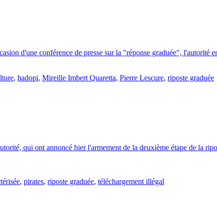
sion d'une conférence de presse sur la "réponse graduée", l'autorité en s
lture
,
hadopi
,
Mireille Imbert Quaretta
,
Pierre Lescure
,
riposte graduée
orité, qui ont annoncé hier l'armement de la deuxième étape de la ripos
térisée
,
pirates
,
riposte graduée
,
téléchargement illégal