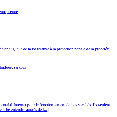
européenne
en vigueur de la loi relative à la protection pénale de la propriété
 graduée
,
sarkozy
tal d’Internet pour le fonctionnement de nos sociétés. Ils veulent
 faire entendre auprès de [...]