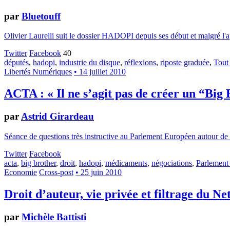
par
Bluetouff
Olivier Laurelli suit le dossier HADOPI depuis ses début et malgré l'appli
Twitter
Facebook
40
députés
,
hadopi
,
industrie du disque
,
réflexions
,
riposte graduée
,
Tout
Libertés Numériques
• 14 juillet 2010
ACTA : « Il ne s’agit pas de créer un “Big
par
Astrid Girardeau
Séance de questions très instructive au Parlement Européen autour de
Twitter
Facebook
acta
,
big brother
,
droit
,
hadopi
,
médicaments
,
négociations
,
Parlement
Economie
Cross-post
• 25 juin 2010
Droit d’auteur, vie privée et filtrage du Ne
par
Michèle Battisti