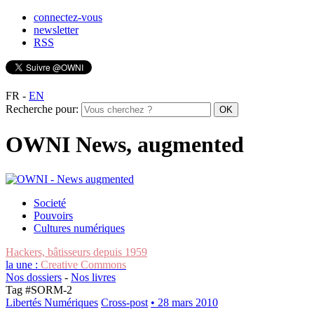
connectez-vous
newsletter
RSS
FR
-
EN
Recherche pour:
OWNI News, augmented
Societé
Pouvoirs
Cultures numériques
Hackers, bâtisseurs depuis 1959
la une :
Creative Commons
Nos dossiers
-
Nos livres
Tag #
SORM-2
Libertés Numériques
Cross-post
• 28 mars 2010