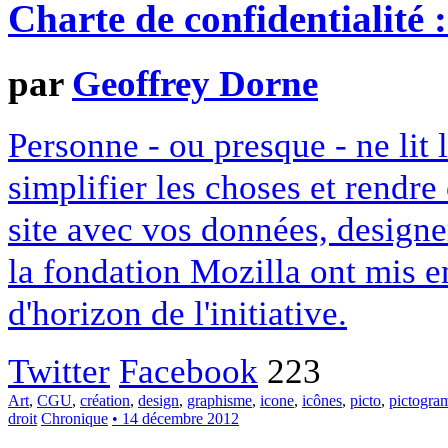
Charte de confidentialité 
par
Geoffrey Dorne
Personne - ou presque - ne lit 
simplifier les choses et rendr
site avec vos données, designe
la fondation Mozilla ont mis en
d'horizon de l'initiative.
Twitter
Facebook
223
Art
,
CGU
,
création
,
design
,
graphisme
,
icone
,
icônes
,
picto
,
pictogr
droit
Chronique
• 14 décembre 2012