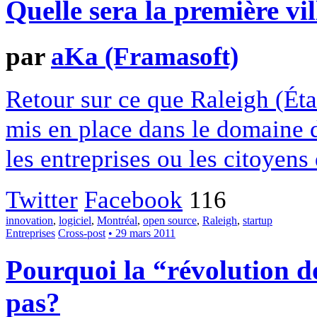
Quelle sera la première v
par
aKa (Framasoft)
Retour sur ce que Raleigh (Ét
mis en place dans le domaine d
les entreprises ou les citoyens
Twitter
Facebook
116
innovation
,
logiciel
,
Montréal
,
open source
,
Raleigh
,
startup
Entreprises
Cross-post
• 29 mars 2011
Pourquoi la “révolution d
pas?