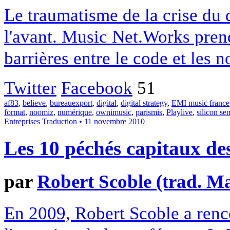
Le traumatisme de la crise du d
l'avant. Music Net.Works prend
barrières entre le code et les n
Twitter
Facebook
51
af83
,
believe
,
bureauexport
,
digital
,
digital strategy
,
EMI music france
format
,
noomiz
,
numérique
,
ownimusic
,
parismis
,
Playlive
,
silicon sen
Entreprises
Traduction
• 11 novembre 2010
Les 10 péchés capitaux de
par
Robert Scoble (trad. Ma
En 2009, Robert Scoble a renco