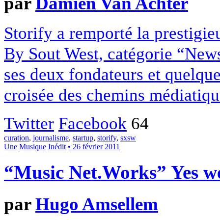
par
Damien Van Achter
Storify a remporté la prestigi
By Sout West, catégorie “News
ses deux fondateurs et quelque
croisée des chemins médiatiqu
Twitter
Facebook
64
curation
,
journalisme
,
startup
,
storify
,
sxsw
Une
Musique
Inédit
• 26 février 2011
“Music Net.Works” Yes w
par
Hugo Amsellem