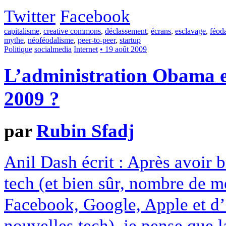
Twitter
Facebook
capitalisme
,
creative commons
,
déclassement
,
écrans
,
esclavage
,
féod
mythe
,
néoféodalisme
,
peer-to-peer
,
startup
Politique
socialmedia
Internet
• 19 août 2009
L’administration Obama est
2009 ?
par
Rubin Sfadj
Anil Dash écrit : Après avoir 
tech (et bien sûr, nombre de me
Facebook, Google, Apple et d’a
nouvelles tech), je pense que l