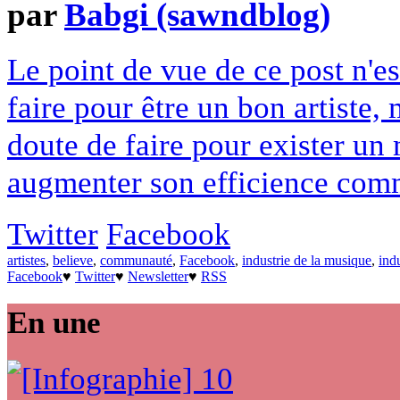
par
Babgi (sawndblog)
Le point de vue de ce post n'es
faire pour être un bon artiste,
doute de faire pour exister un
augmenter son efficience com
Twitter
Facebook
artistes
,
believe
,
communauté
,
Facebook
,
industrie de la musique
,
ind
Facebook
♥
Twitter
♥
Newsletter
♥
RSS
En une