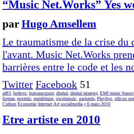
“Music Net.Works” Yes w
par
Hugo Amsellem
Le traumatisme de la crise du d
l'avant. Music Net.Works prend
barrières entre le code et les n
Twitter
Facebook
51
af83
,
believe
,
bureauexport
,
digital
,
digital strategy
,
EMI music france
format
,
noomiz
,
numérique
,
ownimusic
,
parismis
,
Playlive
,
silicon sen
Culture
Economie
Internet
Art
socialmedia
• 6 mars 2010
Etre artiste en 2010