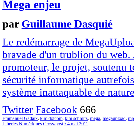
Mega enjeu
par
Guillaume Dasquié
Le redémarrage de MegaUpload
bravade d'un trublion du web. 
promoteur, le projet, soutenu 
sécurité informatique autrefois
système inattaquable de nature
Twitter
Facebook
666
Emmanuel Gadaix
,
kim dotcom
,
kim schmitz
,
mega
,
megaupload
,
mp
Libertés Numériques
Cross-post
• 4 mai 2011