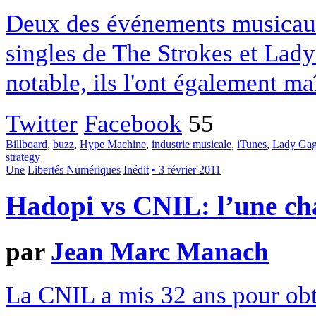
Deux des événements musicaux
singles de The Strokes et Lad
notable, ils l'ont également ma
Twitter
Facebook
55
Billboard
,
buzz
,
Hype Machine
,
industrie musicale
,
iTunes
,
Lady Ga
strategy
Une
Libertés Numériques
Inédit
• 3 février 2011
Hadopi vs CNIL: l’une cha
par
Jean Marc Manach
La CNIL a mis 32 ans pour obt