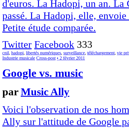
d'euros. La Hadopi, un an. La 
passé. La Hadopi, elle, envoie 
Petite étude comparée.
Twitter
Facebook
333
cnil
,
hadopi
,
libertés numériques
,
surveillance
,
téléchargement
,
vie pr
Industrie musicale
Cross-post
• 2 février 2011
Google vs. music
par
Music Ally
Voici l'observation de nos ho
Ally sur l'attitude de Google 