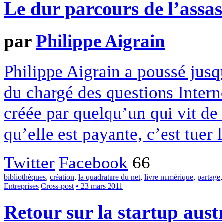
Le dur parcours de l’assas
par
Philippe Aigrain
Philippe Aigrain a poussé jusq
du chargé des questions Inter
créée par quelqu’un qui vit de 
qu’elle est payante, c’est tuer 
Twitter
Facebook
66
bibliothèques
,
création
,
la quadrature du net
,
livre numérique
,
partage
Entreprises
Cross-post
• 23 mars 2011
Retour sur la startup aus