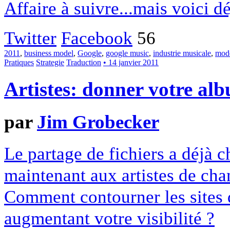
Affaire à suivre...mais voici d
Twitter
Facebook
56
2011
,
business model
,
Google
,
google music
,
industrie musicale
,
mod
Pratiques
Strategie
Traduction
• 14 janvier 2011
Artistes: donner votre al
par
Jim Grobecker
Le partage de fichiers a déjà 
maintenant aux artistes de cha
Comment contourner les sites d
augmentant votre visibilité ?