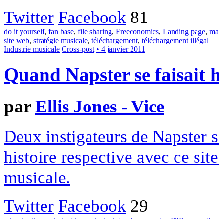
Twitter
Facebook
81
do it yourself
,
fan base
,
file sharing
,
Freeconomics
,
Landing page
,
ma
site web
,
stratégie musicale
,
téléchargement
,
téléchargement illégal
Industrie musicale
Cross-post
• 4 janvier 2011
Quand Napster se faisait 
par
Ellis Jones - Vice
Deux instigateurs de Napster so
histoire respective avec ce site
musicale.
Twitter
Facebook
29