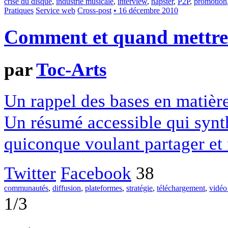
crise du disque
,
industrie musicale
,
interview
,
napster
,
P2P
,
promotion
Pratiques
Service web
Cross-post
• 16 décembre 2010
Comment et quand mettre 
par
Toc-Arts
Un rappel des bases en matière
Un résumé accessible qui synt
quiconque voulant partager et 
Twitter
Facebook
38
communautés
,
diffusion
,
plateformes
,
stratégie
,
téléchargement
,
vidéo 
1/3