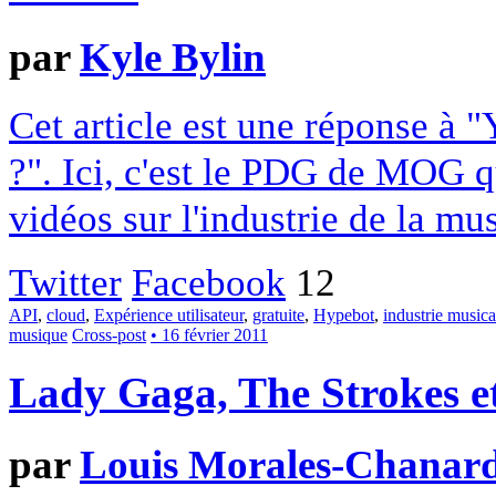
par
Kyle Bylin
Cet article est une réponse à 
?". Ici, c'est le PDG de MOG qu
vidéos sur l'industrie de la mu
Twitter
Facebook
12
API
,
cloud
,
Expérience utilisateur
,
gratuite
,
Hypebot
,
industrie musica
musique
Cross-post
• 16 février 2011
Lady Gaga, The Strokes et 
par
Louis Morales-Chanar