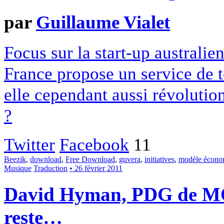
par
Guillaume Vialet
Focus sur la start-up austral
France propose un service de t
elle cependant aussi révolutio
?
Twitter
Facebook
11
Beezik
,
download
,
Free Download
,
guvera
,
initiatives
,
modèle écono
Musique
Traduction
• 26 février 2011
David Hyman, PDG de MOG
reste…