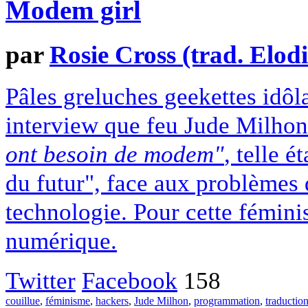
Modem girl
par
Rosie Cross (trad. Elodi
Pâles greluches geekettes idôla
interview que feu Jude Milho
ont besoin de modem"
, telle é
du futur", face aux problèmes 
technologie. Pour cette féminis
numérique.
Twitter
Facebook
158
couillue
,
féminisme
,
hackers
,
Jude Milhon
,
programmation
,
traductio