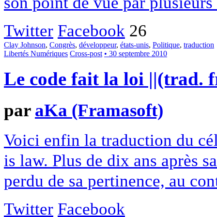
son point de vue par plusieurs
Twitter
Facebook
26
Clay Johnson
,
Congrès
,
développeur
,
états-unis
,
Politique
,
traduction
Libertés Numériques
Cross-post
• 30 septembre 2010
Le code fait la loi ||(trad. 
par
aKa (Framasoft)
Voici enfin la traduction du c
is law. Plus de dix ans après s
perdu de sa pertinence, au cont
Twitter
Facebook