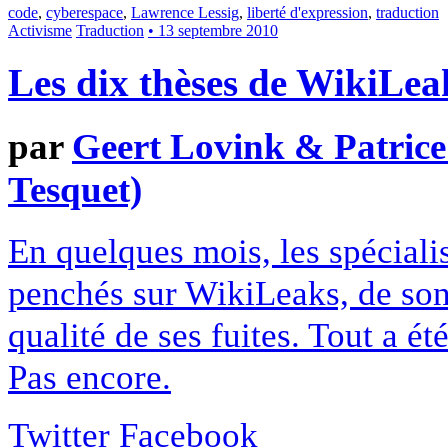
code
,
cyberespace
,
Lawrence Lessig
,
liberté d'expression
,
traduction
Activisme
Traduction
• 13 septembre 2010
Les dix thèses de WikiLea
par
Geert Lovink & Patrice
Tesquet)
En quelques mois, les spéciali
penchés sur WikiLeaks, de so
qualité de ses fuites. Tout a é
Pas encore.
Twitter
Facebook