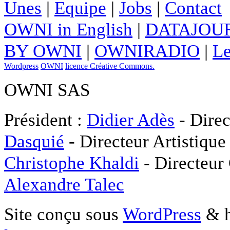
Unes
|
Equipe
|
Jobs
|
Contact
OWNI in English
|
DATAJOUR
BY OWNI
|
OWNIRADIO
|
Le
Wordpress
OWNI
licence Créative Commons.
OWNI SAS
Président :
Didier Adès
- Direc
Dasquié
- Directeur Artistique
Christophe Khaldi
- Directeur
Alexandre Talec
Site conçu sous
WordPress
& h