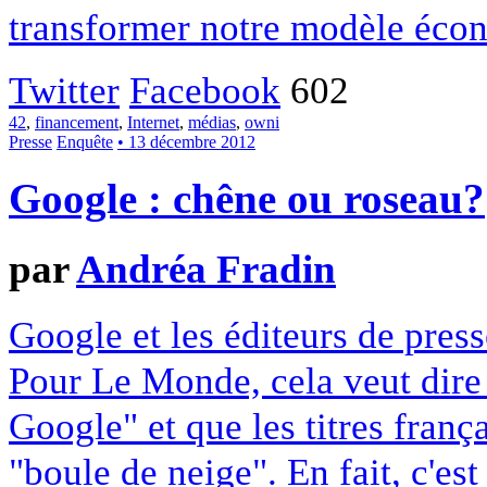
transformer notre modèle écon
Twitter
Facebook
602
42
,
financement
,
Internet
,
médias
,
owni
Presse
Enquête
• 13 décembre 2012
Google : chêne ou roseau?
par
Andréa Fradin
Google et les éditeurs de pres
Pour Le Monde, cela veut dire q
Google" et que les titres franç
"boule de neige". En fait, c'es