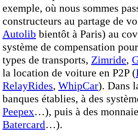
exemple, où nous sommes passé
constructeurs au partage de voi
Autolib
bientôt à Paris) au cov
système de compensation pour i
types de transports,
Zimride
,
G
la location de voiture en P2P (
RelayRides
,
WhipCar
). Dans 
banques établies, à des système
Peepex
…), puis à des monnaies
Batercard
…).