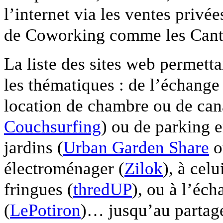
l’internet via les ventes priv
de Coworking comme les Canti
La liste des sites web permett
les thématiques : de l’échange
location de chambre ou de cana
Couchsurfing
) ou de parking e
jardins (
Urban Garden Share
o
électroménager (
Zilok
), à celu
fringues (
thredUP
), ou à l’éc
(
LePotiron
)… jusqu’au partag