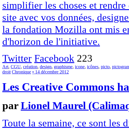
simplifier les choses et rendr
site avec vos données, designe
la fondation Mozilla ont mis en
d'horizon de l'initiative.
Twitter
Facebook
223
Art
,
CGU
,
création
,
design
,
graphisme
,
icone
,
icônes
,
picto
,
pictogr
droit
Chronique
• 14 décembre 2012
Les Creative Commons hack
par
Lionel Maurel (Calima
Toute la semaine, ce sont les