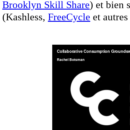
Brooklyn Skill Share
) et bien
(
Kashless
,
FreeCycle
et autre