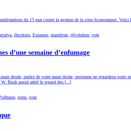
ifestations du 15 mai contre la gestion de la crise économique. Voici l
realya
,
élections
,
Espagne
,
manifeste
,
révolution
,
vote
imes d’une semaine d’enfumage
la main droite, parlez de votre main droite, personne ne regardera votre ma
W. Bush aurait attiré le regard des [...]
Politique
,
roms
,
vote
ique