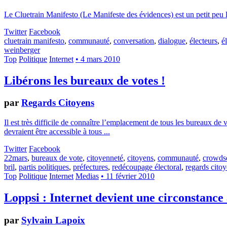
Le Cluetrain Manifesto (Le Manifeste des évidences) est un petit peu la
Twitter
Facebook
cluetrain manifesto
,
communauté
,
conversation
,
dialogue
,
électeurs
,
é
weinberger
Top
Politique
Internet
• 4 mars 2010
Libérons les bureaux de votes !
par
Regards Citoyens
Il est très difficile de connaître l’emplacement de tous les bureaux de 
devraient être accessible à tous ...
Twitter
Facebook
22mars
,
bureaux de vote
,
citoyenneté
,
citoyens
,
communauté
,
crowds
bril
,
partis politiques
,
préfectures
,
redécoupage électoral
,
regards cito
Top
Politique
Internet
Medias
• 11 février 2010
Loppsi : Internet devient une circonstance
par
Sylvain Lapoix