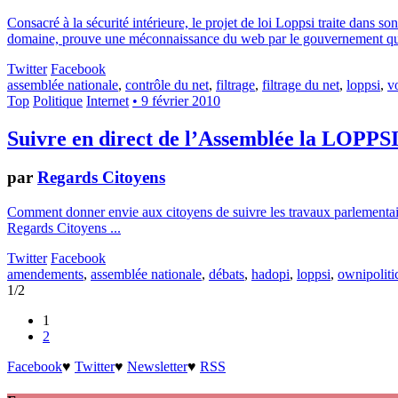
Consacré à la sécurité intérieure, le projet de loi Loppsi traite dans 
domaine, prouve une méconnaissance du web par le gouvernement qui 
Twitter
Facebook
assemblée nationale
,
contrôle du net
,
filtrage
,
filtrage du net
,
loppsi
,
v
Top
Politique
Internet
• 9 février 2010
Suivre en direct de l’Assemblée la LOPPS
par
Regards Citoyens
Comment donner envie aux citoyens de suivre les travaux parlementaire
Regards Citoyens ...
Twitter
Facebook
amendements
,
assemblée nationale
,
débats
,
hadopi
,
loppsi
,
ownipoliti
1/2
1
2
Facebook
♥
Twitter
♥
Newsletter
♥
RSS