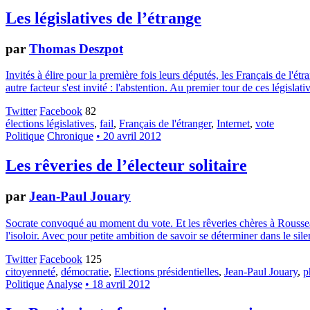
Les législatives de l’étrange
par
Thomas Deszpot
Invités à élire pour la première fois leurs députés, les Français de l'é
autre facteur s'est invité : l'abstention. Au premier tour de ces législat
Twitter
Facebook
82
élections législatives
,
fail
,
Français de l'étranger
,
Internet
,
vote
Politique
Chronique
• 20 avril 2012
Les rêveries de l’électeur solitaire
par
Jean-Paul Jouary
Socrate convoqué au moment du vote. Et les rêveries chères à Rousseau 
l'isoloir. Avec pour petite ambition de savoir se déterminer dans le s
Twitter
Facebook
125
citoyenneté
,
démocratie
,
Elections présidentielles
,
Jean-Paul Jouary
,
p
Politique
Analyse
• 18 avril 2012