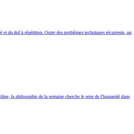
ré et du
fail
à répétition. Outre des problèmes techniques récurrents, un
blige, la philosophie de la semaine cherche le sens de l'humanité dans