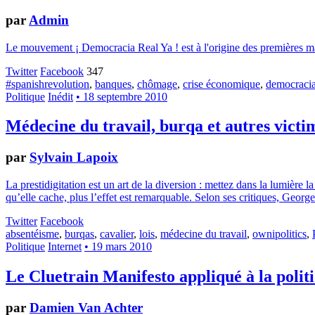
par
Admin
Le mouvement ¡ Democracia Real Ya ! est à l'origine des premières man
Twitter
Facebook
347
#spanishrevolution
,
banques
,
chômage
,
crise économique
,
democracia
Politique
Inédit
• 18 septembre 2010
Médecine du travail, burqa et autres vict
par
Sylvain Lapoix
La prestidigitation est un art de la diversion : mettez dans la lumière 
qu’elle cache, plus l’effet est remarquable. Selon ses critiques, George 
Twitter
Facebook
absentéisme
,
burqas
,
cavalier
,
lois
,
médecine du travail
,
ownipolitics
,
Politique
Internet
• 19 mars 2010
Le Cluetrain Manifesto appliqué à la polit
par
Damien Van Achter