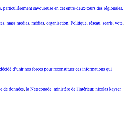
e, particulièrement savoureuse en cet entre-deux-tours des régionales.
ces
,
mass medias
,
médias
,
organisation
,
Politique
,
réseau
,
searls
,
vote
,
s décidé d’unir nos forces pour reconstituer ces informations qui
me de données
,
la Netscouade
,
ministère de l'intérieur
,
nicolas kayser