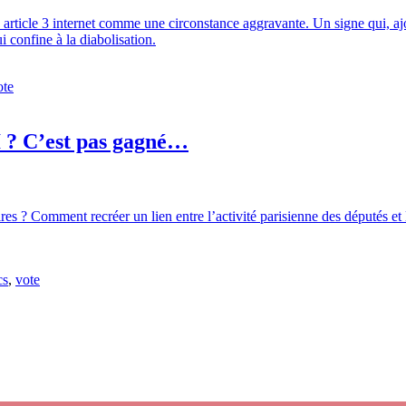
son article 3 internet comme une circonstance aggravante. Un signe qui, 
confine à la diabolisation.
ote
I ? C’est pas gagné…
s ? Comment recréer un lien entre l’activité parisienne des députés et 
cs
,
vote