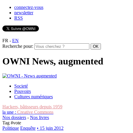
connectez-vous
newsletter
RSS
FR
-
EN
Recherche pour:
OWNI News, augmented
Societé
Pouvoirs
Cultures numériques
Hackers, bâtisseurs depuis 1959
la une :
Creative Commons
Nos dossiers
-
Nos livres
Tag #
vote
Politique
Enquête
• 15 juin 2012