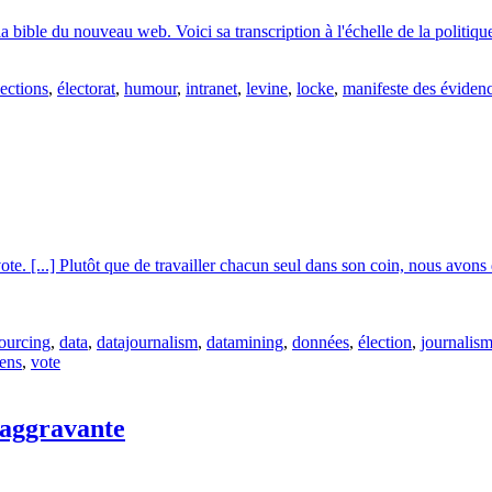
 bible du nouveau web. Voici sa transcription à l'échelle de la politiqu
lections
,
électorat
,
humour
,
intranet
,
levine
,
locke
,
manifeste des éviden
vote. [...] Plutôt que de travailler chacun seul dans son coin, nous avon
ourcing
,
data
,
datajournalism
,
datamining
,
données
,
élection
,
journalis
yens
,
vote
 aggravante