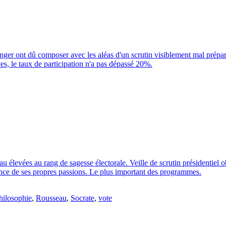
tranger ont dû composer avec les aléas d'un scrutin visiblement mal prépa
ives, le taux de participation n'a pas dépassé 20%.
élevées au rang de sagesse électorale. Veille de scrutin présidentiel o
ilence de ses propres passions. Le plus important des programmes.
hilosophie
,
Rousseau
,
Socrate
,
vote