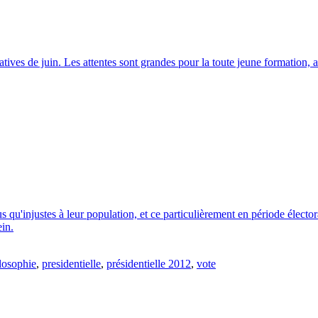
slatives de juin. Les attentes sont grandes pour la toute jeune formatio
u'injustes à leur population, et ce particulièrement en période électora
in.
losophie
,
presidentielle
,
présidentielle 2012
,
vote