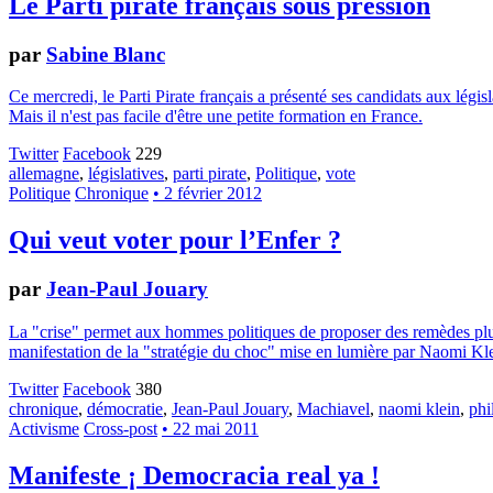
Le Parti pirate français sous pression
par
Sabine Blanc
Ce mercredi, le Parti Pirate français a présenté ses candidats aux légi
Mais il n'est pas facile d'être une petite formation en France.
Twitter
Facebook
229
allemagne
,
législatives
,
parti pirate
,
Politique
,
vote
Politique
Chronique
• 2 février 2012
Qui veut voter pour l’Enfer ?
par
Jean-Paul Jouary
La "crise" permet aux hommes politiques de proposer des remèdes plus q
manifestation de la "stratégie du choc" mise en lumière par Naomi Kle
Twitter
Facebook
380
chronique
,
démocratie
,
Jean-Paul Jouary
,
Machiavel
,
naomi klein
,
phi
Activisme
Cross-post
• 22 mai 2011
Manifeste ¡ Democracia real ya !