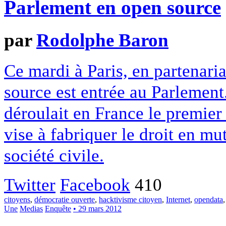
Parlement en open source
par
Rodolphe Baron
Ce mardi à Paris, en partenari
source est entrée au Parlement
déroulait en France le premie
vise à fabriquer le droit en mu
société civile.
Twitter
Facebook
410
citoyens
,
démocratie ouverte
,
hacktivisme citoyen
,
Internet
,
opendata
Une
Medias
Enquête
• 29 mars 2012