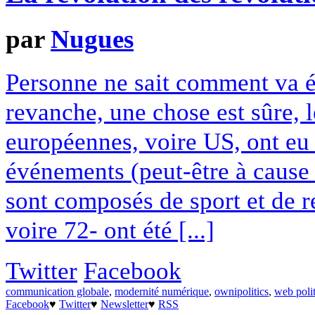
par
Nugues
Personne ne sait comment va év
revanche, une chose est sûre, l
européennes, voire US, ont eu 
événements (peut-être à caus
sont composés de sport et de r
voire 72- ont été [...]
Twitter
Facebook
communication globale
,
modernité numérique
,
ownipolitics
,
web poli
Facebook
♥
Twitter
♥
Newsletter
♥
RSS