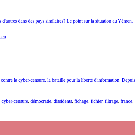
 d'autres dans des pays similaires? Le point sur la situation au Yémen.
men
ontre la cyber-censure, la bataille pour la liberté d'information. Depuis
,
cyber-censure
,
démocratie
,
dissidents
,
fichage
,
fichier
,
filtrage
,
france
,