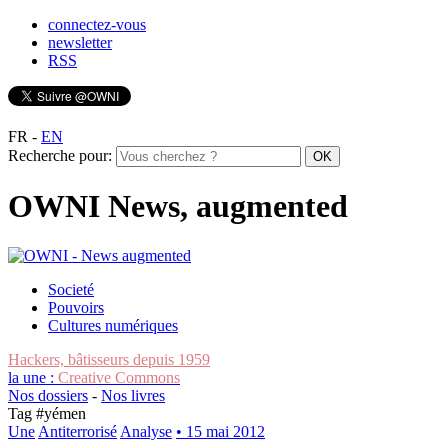
connectez-vous
newsletter
RSS
FR
-
EN
Recherche pour:
OWNI News, augmented
Societé
Pouvoirs
Cultures numériques
Hackers, bâtisseurs depuis 1959
la une :
Creative Commons
Nos dossiers
-
Nos livres
Tag #
yémen
Une
Antiterrorisé
Analyse
• 15 mai 2012