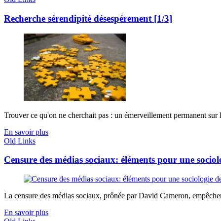
Recherche sérendipité désespérement [1/3]
Trouver ce qu'on ne cherchait pas : un émerveillement permanent sur 
En savoir plus
Old Links
Censure des médias sociaux: éléments pour une sociol
La censure des médias sociaux, prônée par David Cameron, empêcherai
En savoir plus