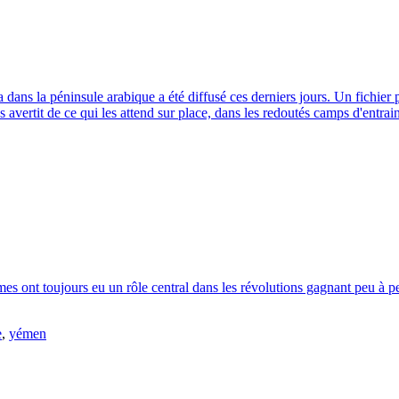
ns la péninsule arabique a été diffusé ces derniers jours. Un fichier pdf
s avertit de ce qui les attend sur place, dans les redoutés camps d'entra
s ont toujours eu un rôle central dans les révolutions gagnant peu à p
e
,
yémen