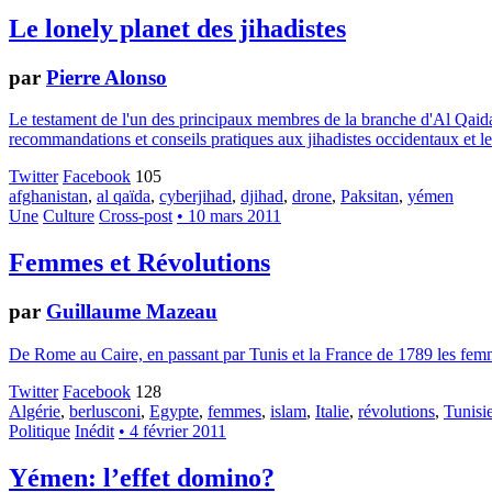
Le lonely planet des jihadistes
par
Pierre Alonso
Le testament de l'un des principaux membres de la branche d'Al Qaida da
recommandations et conseils pratiques aux jihadistes occidentaux et le
Twitter
Facebook
105
afghanistan
,
al qaïda
,
cyberjihad
,
djihad
,
drone
,
Paksitan
,
yémen
Une
Culture
Cross-post
• 10 mars 2011
Femmes et Révolutions
par
Guillaume Mazeau
De Rome au Caire, en passant par Tunis et la France de 1789 les femme
Twitter
Facebook
128
Algérie
,
berlusconi
,
Egypte
,
femmes
,
islam
,
Italie
,
révolutions
,
Tunisi
Politique
Inédit
• 4 février 2011
Yémen: l’effet domino?