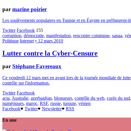
par
marine poirier
Les soulèvements populaires en Tunisie et en Égypte en préfigurent-ils
Twitter
Facebook
155
corruption
,
démocratie
,
manifestation
,
rencontre commune
,
sanaa
,
yé
Politique
Internet
• 12 mars 2010
Lutter contre la Cyber-Censure
par
Stéphane Favereaux
Ce vendredi 12 mars met en avant lors de la journée mondiale de lutte c
contrôle sur l'information.
Twitter
Facebook
acta
,
Australie
,
azerbaidjan
,
blogueurs
,
contrôle du web
,
corée du sud
numériques
,
maroc
,
RSF
,
russie
,
turquie
,
yémen
Facebook
♥
Twitter
♥
Newsletter
♥
RSS
En une