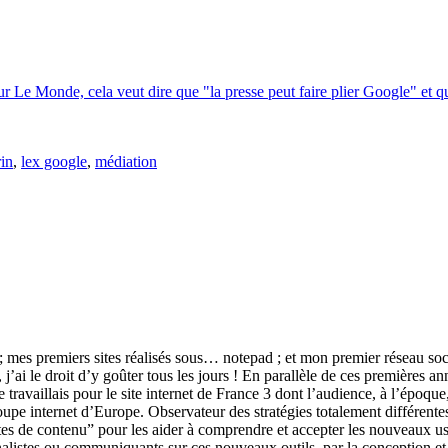
r Le Monde, cela veut dire que "la presse peut faire plier Google" et que
rin
,
lex google
,
médiation
P ; mes premiers sites réalisés sous… notepad ; et mon premier réseau s
’ai le droit d’y goûter tous les jours ! En parallèle de ces premières an
travaillais pour le site internet de France 3 dont l’audience, à l’époque,
roupe internet d’Europe. Observateur des stratégies totalement différen
tes de contenu” pour les aider à comprendre et accepter les nouveaux usa
rnalistes ou communiquants sur ces nouveaux outils, par la conception et 