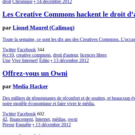
droit
Chronique
• 14 décembre 2012
Les Creative Commons hackent le droit d’
par
Lionel Maurel (Calimaq)
Toute la semaine, ce sont les dix ans des Creatives Commons. L'occasion
Twitter
Facebook
344
#cc10
,
creative commons
,
droit d'auteur
,
licences libres
Une
Vive Internet!
Édito
• 13 décembre 2012
Offrez-vous un Owni
par
Media Hacker
Des milliers de témoignages de réconfort et de soutien, et beaucoup év
notre modèle économique et faire vivre le média.
Twitter
Facebook
602
42
,
financement
,
Internet
,
médias
,
owni
Presse
Enquête
• 13 décembre 2012