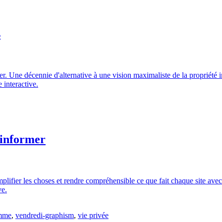
s
 Une décennie d'alternative à une vision maximaliste de la propriété in
 interactive.
 informer
simplifier les choses et rendre compréhensible ce que fait chaque site av
ve.
amme
,
vendredi-graphism
,
vie privée