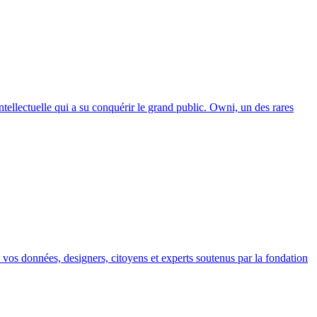
tellectuelle qui a su conquérir le grand public. Owni, un des rares
ec vos données, designers, citoyens et experts soutenus par la fondation