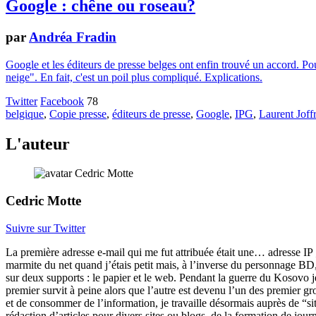
Google : chêne ou roseau?
par
Andréa Fradin
Google et les éditeurs de presse belges ont enfin trouvé un accord. Pou
neige". En fait, c'est un poil plus compliqué. Explications.
Twitter
Facebook
78
belgique
,
Copie presse
,
éditeurs de presse
,
Google
,
IPG
,
Laurent Joff
L'auteur
Cedric Motte
Suivre sur Twitter
La première adresse e-mail qui me fut attribuée était une… adresse I
marmite du net quand j’étais petit mais, à l’inverse du personnage BD, j
sur deux supports : le papier et le web. Pendant la guerre du Kosovo je 
premier survit à peine alors que l’autre est devenu l’un des premier g
et de consommer de l’information, je travaille désormais auprès de “si
rédaction d’articles pour divers sites ou blogs, de la formation de jou