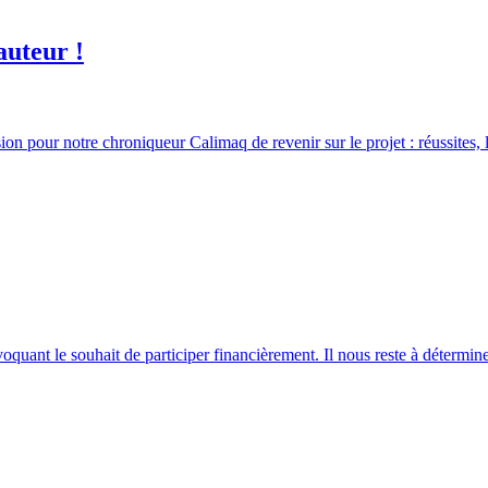
auteur !
 pour notre chroniqueur Calimaq de revenir sur le projet : réussites, lim
oquant le souhait de participer financièrement. Il nous reste à détermi