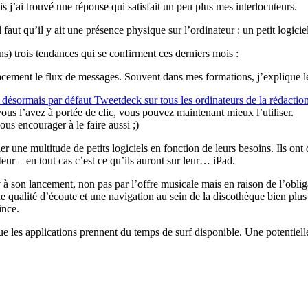
 j’ai trouvé une réponse qui satisfait un peu plus mes interlocuteurs.
faut qu’il y ait une présence physique sur l’ordinateur : un petit logicie
ns) trois tendances qui se confirment ces derniers mois :
ficacement le flux de messages. Souvent dans mes formations, j’explique l
 désormais par défaut Tweetdeck sur tous les ordinateurs de la rédactio
 vous l’avez à portée de clic, vous pouvez maintenant mieux l’utiliser.
us encourager à le faire aussi ;)
ler une multitude de petits logiciels en fonction de leurs besoins. Ils ont 
eur – en tout cas c’est ce qu’ils auront sur leur… iPad.
ify à son lancement, non pas par l’offre musicale mais en raison de l’obli
ualité d’écoute et une navigation au sein de la discothèque bien plus ef
ince.
r que les applications prennent du temps de surf disponible. Une potenti