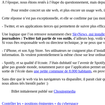
A l’époque, nous étions restés à l’étape du questionnement, mais depuis
Pour rendre concret un site web, et plus encore un usage web, il 
Cette réponse n’est pas exceptionnelle, et elle se confirme par (au moi
- Twitter, et ses applications tierces qui permettent de suivre plus ef
Une logique que l’on retrouve notamment chez
SkyNews, qui installe
journalistes : Twitter fait partie de vos outils
, d’ailleurs hop, voilà
Si vous êtes responsable web ou directeur technique, je ne peux que vo
- l’iPhone, et son App Store. Ses utilisateurs ne craignent plus d’instal
information. Ils veulent potentiellement la même chose sur leur ordinat
- Spotify, et sa qualité d’écoute. J’étais dubitatif sur l’avenir de Spot
gêne pas grande monde, notamment parce que l’application permet une q
sortie de l’école dans
une petite commune de 8.000 habitants
, en prov
Sans dire que le web via les navigateurs va disparaître, il parait clai
nous allons très bientôt parler :)
Billet initialement publié sur
Chouingmedia
Contrôler les « positions éminentes » du cyberspace