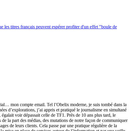
 les titres français peuvent espérer profiter d'un effet "boule de
ocial… mon compte email. Tel l’Obelix moderne, je suis tombé dans la
nées d’explorations, j’ai appris et pratiqué le journalisme en simultané
 égalait voir dépassait celle de TF1. Près de 10 ans plus tard, le
tes de la part des médias, des mutations de notre façon de communiquer
ges de leurs clients. Cela passe par une pratique régulière de la
la mise en place de services autour de l’information et par une veille