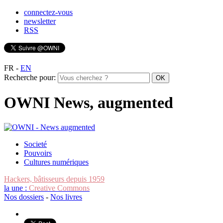
connectez-vous
newsletter
RSS
FR
-
EN
Recherche pour:
OWNI News, augmented
Societé
Pouvoirs
Cultures numériques
Hackers, bâtisseurs depuis 1959
la une :
Creative Commons
Nos dossiers
-
Nos livres