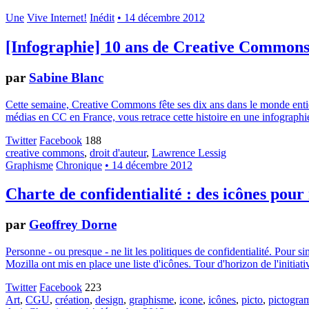
Une
Vive Internet!
Inédit
• 14 décembre 2012
[Infographie] 10 ans de Creative Common
par
Sabine Blanc
Cette semaine, Creative Commons fête ses dix ans dans le monde entier.
médias en CC en France, vous retrace cette histoire en une infographie
Twitter
Facebook
188
creative commons
,
droit d'auteur
,
Lawrence Lessig
Graphisme
Chronique
• 14 décembre 2012
Charte de confidentialité : des icônes pour
par
Geoffrey Dorne
Personne - ou presque - ne lit les politiques de confidentialité. Pour 
Mozilla ont mis en place une liste d'icônes. Tour d'horizon de l'initiati
Twitter
Facebook
223
Art
,
CGU
,
création
,
design
,
graphisme
,
icone
,
icônes
,
picto
,
pictogr