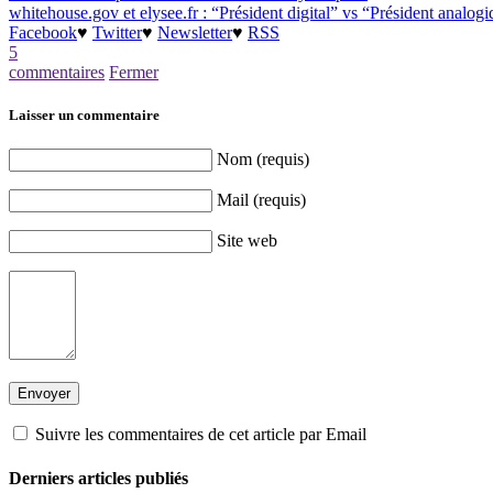
whitehouse.gov et elysee.fr : “Président digital” vs “Président analog
Facebook
♥
Twitter
♥
Newsletter
♥
RSS
5
commentaires
Fermer
Laisser un commentaire
Nom (requis)
Mail (requis)
Site web
Suivre les commentaires de cet article par Email
Derniers articles publiés