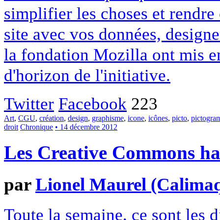
simplifier les choses et rendr
site avec vos données, designe
la fondation Mozilla ont mis en
d'horizon de l'initiative.
Twitter
Facebook
223
Art
,
CGU
,
création
,
design
,
graphisme
,
icone
,
icônes
,
picto
,
pictogr
droit
Chronique
• 14 décembre 2012
Les Creative Commons hack
par
Lionel Maurel (Calima
Toute la semaine, ce sont les