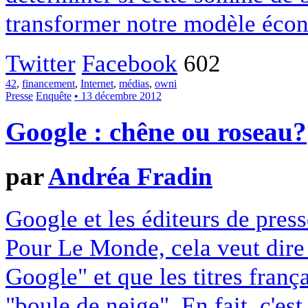
transformer notre modèle écon
Twitter
Facebook
602
42
,
financement
,
Internet
,
médias
,
owni
Presse
Enquête
• 13 décembre 2012
Google : chêne ou roseau?
par
Andréa Fradin
Google et les éditeurs de pres
Pour Le Monde, cela veut dire q
Google" et que les titres franç
"boule de neige". En fait, c'es