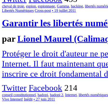
cheval de troie
,
espion
,
espionnage
,
Gamma
,
hacking
,
libertés numér
Libertés Numériques
Cross-post
• 19 juillet 2011
Garantir les libertés numé
par
Lionel Maurel (Calima
Protéger le droit d'auteur ne p
Internet. Il faut maintenant que
inscrire ce droit fondamental 
Twitter
Facebook
214
conseil constitutionnel
,
hadopi
,
hadopi 2
,
Internet
,
libertés numériques
Vive Internet!
Inédit
• 27 juin 2011