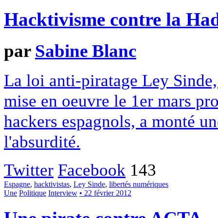
Hacktivisme contre la Ha
par
Sabine Blanc
La loi anti-piratage Ley Sinde
mise en oeuvre le 1er mars pro
hackers espagnols, a monté un
l'absurdité.
Twitter
Facebook
143
Espagne
,
hacktivistas
,
Ley Sinde
,
libertés numériques
Une
Politique
Interview
• 22 février 2012