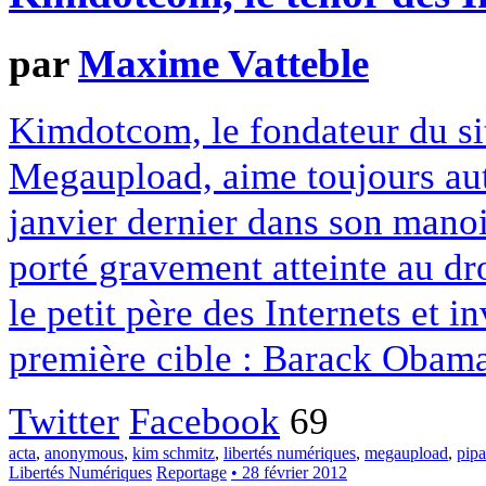
par
Maxime Vatteble
Kimdotcom, le fondateur du sit
Megaupload, aime toujours auta
janvier dernier dans son mano
porté gravement atteinte au droi
le petit père des Internets et i
première cible : Barack Obama
Twitter
Facebook
69
acta
,
anonymous
,
kim schmitz
,
libertés numériques
,
megaupload
,
pipa
Libertés Numériques
Reportage
• 28 février 2012