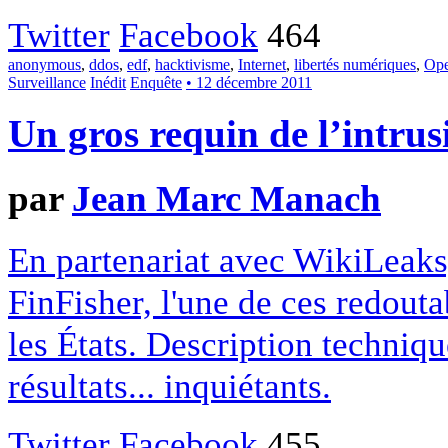
Twitter
Facebook
464
anonymous
,
ddos
,
edf
,
hacktivisme
,
Internet
,
libertés numériques
,
Ope
Surveillance
Inédit
Enquête
• 12 décembre 2011
Un gros requin de l’intrus
par
Jean Marc Manach
En partenariat avec WikiLeak
FinFisher, l'une de ces redouta
les États. Description techniqu
résultats... inquiétants.
Twitter
Facebook
455