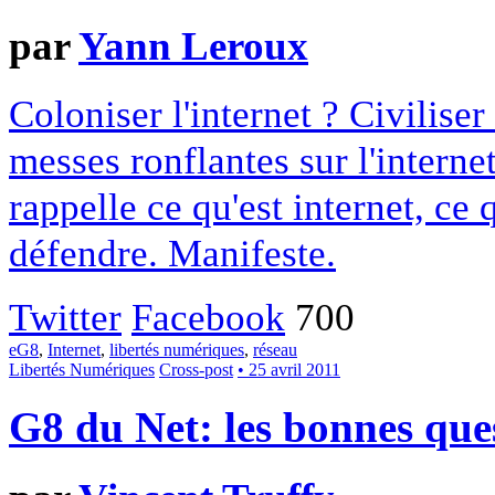
par
Yann Leroux
Coloniser l'internet ? Civiliser
messes ronflantes sur l'interne
rappelle ce qu'est internet, ce qu
défendre. Manifeste.
Twitter
Facebook
700
eG8
,
Internet
,
libertés numériques
,
réseau
Libertés Numériques
Cross-post
• 25 avril 2011
G8 du Net: les bonnes que