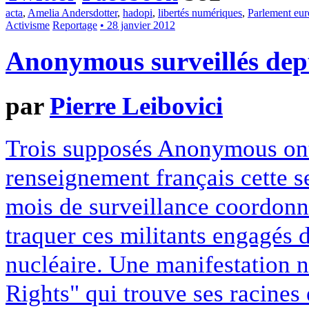
acta
,
Amelia Andersdotter
,
hadopi
,
libertés numériques
,
Parlement eu
Activisme
Reportage
• 28 janvier 2012
Anonymous surveillés dep
par
Pierre Leibovici
Trois supposés Anonymous ont é
renseignement français cette 
mois de surveillance coordonné
traquer ces militants engagés 
nucléaire. Une manifestation
Rights" qui trouve ses racines e