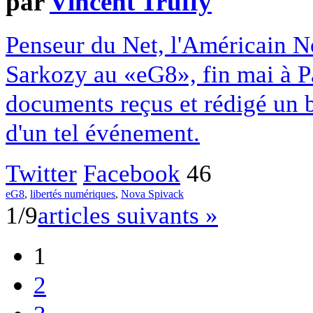
par
Vincent Truffy
Penseur du Net, l'Américain N
Sarkozy au «eG8», fin mai à Par
documents reçus et rédigé un bil
d'un tel événement.
Twitter
Facebook
46
eG8
,
libertés numériques
,
Nova Spivack
1/9
articles suivants »
1
2