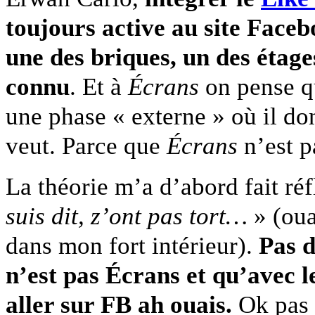
toujours active au site Face
une des briques, un des étag
connu
. Et à
Écrans
on pense qu
une phase « externe » où il do
veut. Parce que
Écrans
n’est 
La théorie m’a d’abord fait r
suis dit, z’ont pas tort…
» (oua
dans mon fort intérieur).
Pas d
n’est pas Écrans et qu’avec l
aller sur FB ah ouais.
Ok pas 