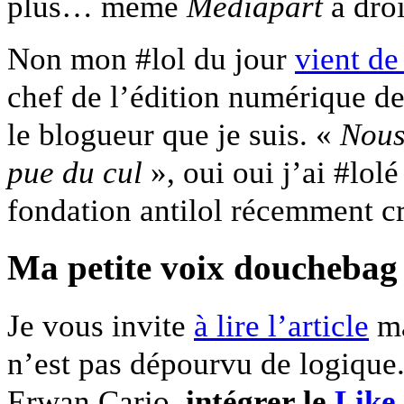
plus… même
Mediapart
a droi
Non mon #lol du jour
vient d
chef de l’édition numérique d
le blogueur que je suis. «
Nous
pue du cul
», oui oui j’ai #lol
fondation antilol récemment c
Ma petite voix douchebag
Je vous invite
à lire l’article
ma
n’est pas dépourvu de logique.
Erwan Cario,
intégrer le
Like