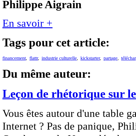
Philippe Aigrain
En savoir +
Tags pour cet article:
financement
,
flattr
,
industrie culturelle
,
kickstarter
,
partage
,
télécha
Du même auteur:
Leçon de rhétorique sur l
Vous êtes autour d'une table ga
Internet ? Pas de panique, Phi