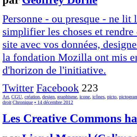
Personne - ou presque - ne lit 
simplifier les choses et rendr
site avec vos données, designe
la fondation Mozilla ont mis en
d'horizon de l'initiative.
Twitter
Facebook
223
Art
,
CGU
,
création
,
design
,
graphisme
,
icone
,
icônes
,
picto
,
pictogr
droit
Chronique
• 14 décembre 2012
Les Creative Commons hack