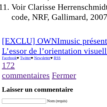
Voir Clarisse Herrenschmidt
code, NRF, Gallimard, 2007
[EXCLU] OWNImusic présente
L’essor de l’orientation visuel
Facebook
♥
Twitter
♥
Newsletter
♥
RSS
172
commentaires
Fermer
Laisser un commentaire
Nom (requis)