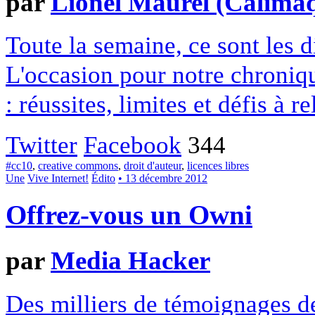
par
Lionel Maurel (Calima
Toute la semaine, ce sont les
L'occasion pour notre chroniqu
: réussites, limites et défis à re
Twitter
Facebook
344
#cc10
,
creative commons
,
droit d'auteur
,
licences libres
Une
Vive Internet!
Édito
• 13 décembre 2012
Offrez-vous un Owni
par
Media Hacker
Des milliers de témoignages de