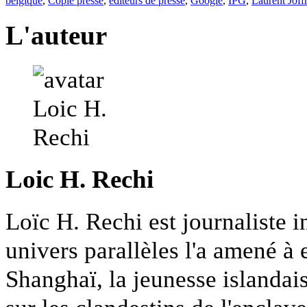
belgique
,
Copie presse
,
éditeurs de presse
,
Google
,
IPG
,
Laurent Joff
L'auteur
Loic H. Rechi
Loïc H. Rechi est journaliste 
univers parallèles l'a amené à 
Shanghaï, la jeunesse islanda