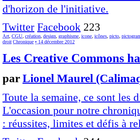
d'horizon de l'initiative.
Twitter
Facebook
223
Art
,
CGU
,
création
,
design
,
graphisme
,
icone
,
icônes
,
picto
,
pictogr
droit
Chronique
• 14 décembre 2012
Les Creative Commons hack
par
Lionel Maurel (Calima
Toute la semaine, ce sont les
L'occasion pour notre chroniqu
: réussites, limites et défis à re