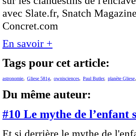
sur les clandestins de l'enclav
avec Slate.fr, Snatch Magazine,
Concret.com
En savoir +
Tags pour cet article:
astronomie
,
Gliese 581g
,
ownisciences
,
Paul Butler
,
planète Gliese
Du même auteur:
#10 Le mythe de l’enfant 
Et si derrière le mythe de l'en