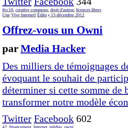
Twitter
Facebook
344
#cc10
,
creative commons
,
droit d'auteur
,
licences libres
Une
Vive Internet!
Édito
• 13 décembre 2012
Offrez-vous un Owni
par
Media Hacker
Des milliers de témoignages de
évoquant le souhait de particip
déterminer si cette somme de 
transformer notre modèle écon
Twitter
Facebook
602
42
,
financement
,
Internet
,
médias
,
owni