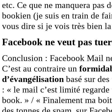
etc. Ce que ne man­quera pas de
book­ien (je suis en train de fa
vous dire si je vois très bien l
Face­book ne veut pas tuer
Con­clu­sion : Face­book Mail ne
C’est au con­traire un
for­mi­da­
d’évangélisation
basé sur des 
: « le mail c’est lim­ité regard
book. » / « Finale­ment ma boite
des tonnes de spam, sur Face­b