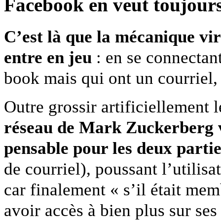
Face­book en veut tou­jour
C’est là que la mécanique vir
entre en jeu
: en se con­nec­tan
book mais qui ont un cour­riel, 
Outre grossir arti­fi­cielle­ment
réseau de Mark Zucker­berg va
pens­able pour les deux par­ti
de cour­riel), pous­sant l’utilis
car finale­ment « s’il était mem
avoir accès à bien plus sur ses a