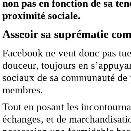
non pas en fonc­tion de sa ten
prox­im­ité sociale.
Asseoir sa supré­matie co
Face­book ne veut donc pas tue
douceur, tou­jours en s’appuyan
soci­aux de sa com­mu­nauté de 
membres.
Tout en posant les incon­tourn­ab
échanges, et de marchan­di­s­a­t