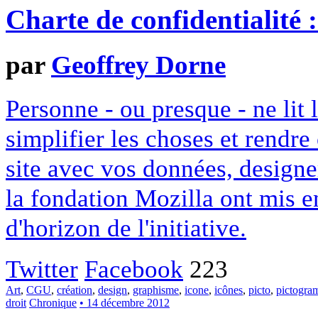
Charte de confidentialité 
par
Geoffrey Dorne
Personne - ou presque - ne lit 
simplifier les choses et rendr
site avec vos données, designe
la fondation Mozilla ont mis en
d'horizon de l'initiative.
Twitter
Facebook
223
Art
,
CGU
,
création
,
design
,
graphisme
,
icone
,
icônes
,
picto
,
pictogr
droit
Chronique
• 14 décembre 2012