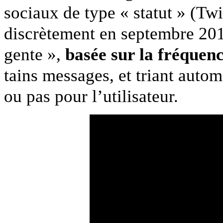
soci­aux de type « statut » (Twi
dis­crète­ment en sep­tem­bre 201
gente »,
basée sur la fréquenc
tains mes­sages, et tri­ant auto
ou pas pour l’utilisateur.