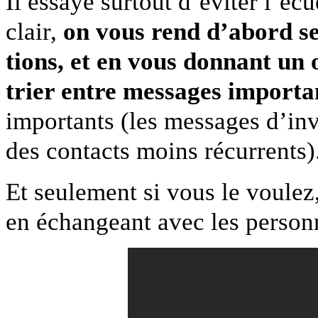
Il essaye surtout d’éviter l’écu
clair,
on vous rend d’abord ser
tions, et en vous don­nant un ou
trier entre mes­sages impor­t
impor­tants (les mes­sages d’in
des con­tacts moins récurrents)
Et seule­ment si vous le voulez,
en échangeant avec les per­son