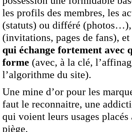
pos­ses­sion une for­mi­da­ble ba
les pro­fils des mem­bres, les a
(statuts) ou dif­féré (pho­tos…)
(invi­ta­tions, pages de fans), e
qui échange forte­ment avec q
forme
(avec, à la clé, l’affina
l’algorithme du site).
Une mine d’or pour les mar­ques, 
faut le recon­naitre, une addic­ti
qui voient leurs usages placés
piège.