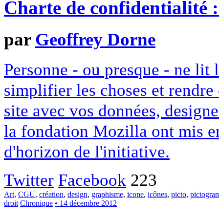
Charte de confidentialité 
par
Geoffrey Dorne
Personne - ou presque - ne lit 
simplifier les choses et rendr
site avec vos données, designe
la fondation Mozilla ont mis en
d'horizon de l'initiative.
Twitter
Facebook
223
Art
,
CGU
,
création
,
design
,
graphisme
,
icone
,
icônes
,
picto
,
pictogr
droit
Chronique
• 14 décembre 2012