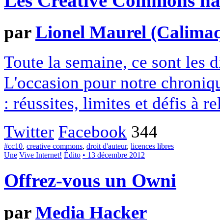
Les Creative Commons hack
par
Lionel Maurel (Calima
Toute la semaine, ce sont les
L'occasion pour notre chroniqu
: réussites, limites et défis à re
Twitter
Facebook
344
#cc10
,
creative commons
,
droit d'auteur
,
licences libres
Une
Vive Internet!
Édito
• 13 décembre 2012
Offrez-vous un Owni
par
Media Hacker