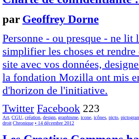
par
Geoffrey Dorne
Personne - ou presque - ne lit 
simplifier les choses et rendr
site avec vos données, designe
la fondation Mozilla ont mis en
d'horizon de l'initiative.
Twitter
Facebook
223
Art
,
CGU
,
création
,
design
,
graphisme
,
icone
,
icônes
,
picto
,
pictogr
droit
Chronique
• 14 décembre 2012