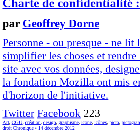
Charte de confidentialité 
par
Geoffrey Dorne
Personne - ou presque - ne lit 
simplifier les choses et rendr
site avec vos données, designe
la fondation Mozilla ont mis en
d'horizon de l'initiative.
Twitter
Facebook
223
Art
,
CGU
,
création
,
design
,
graphisme
,
icone
,
icônes
,
picto
,
pictogr
droit
Chronique
• 14 décembre 2012