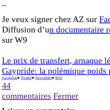
–
Je veux signer chez AZ sur
Fa
Diffusion d’u
n documentaire r
sur W9
Le prix de transfert, arnaque l
Gaypride: la polémique poids
Facebook
♥
Twitter
♥
Newsletter
♥
RSS
44
commentaires
Fermer