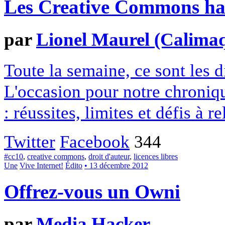
Les Creative Commons hack
par
Lionel Maurel (Calima
Toute la semaine, ce sont les
L'occasion pour notre chroniqu
: réussites, limites et défis à re
Twitter
Facebook
344
#cc10
,
creative commons
,
droit d'auteur
,
licences libres
Une
Vive Internet!
Édito
• 13 décembre 2012
Offrez-vous un Owni
par
Media Hacker