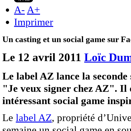
A
-
A
+
Imprimer
Un casting et un social game sur F
Le 12 avril 2011
Loïc Dum
Le label AZ lance la seconde
"Je veux signer chez AZ". Il 
intéressant social game inspi
Le
label AZ
, propriété d’Univ
semaine un social game en sou