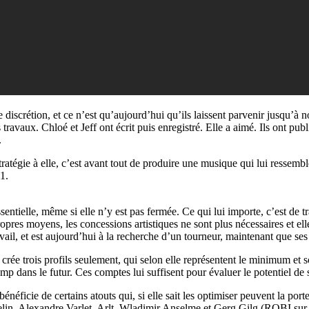
 discrétion, et ce n’est qu’aujourd’hui qu’ils laissent parvenir jusqu’à no
travaux. Chloé et Jeff ont écrit puis enregistré. Elle a aimé. Ils ont publi
.
atégie à elle, c’est avant tout de produire une musique qui lui ressemble, 
1.
sentielle, même si elle n’y est pas fermée. Ce qui lui importe, c’est de 
opres moyens, les concessions artistiques ne sont plus nécessaires et ell
vail, et est aujourd’hui à la recherche d’un tourneur, maintenant que s
e crée trois profils seulement, qui selon elle représentent le minimum et s
mp dans le futur. Ces comptes lui suffisent pour évaluer le potentiel de s
éficie de certains atouts qui, si elle sait les optimiser peuvent la porte
elin, Alexandre Varlet, Arlt, Wladimir Anselme et Gerg Gilg (ROBI sur 