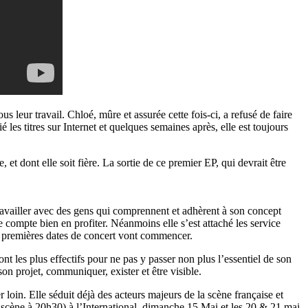
us leur travail. Chloé, mûre et assurée cette fois-ci, a refusé de faire
é les titres sur Internet et quelques semaines après, elle est toujours
et dont elle soit fière. La sortie de ce premier EP, qui devrait être
travailler avec des gens qui comprennent et adhèrent à son concept
e compte bien en profiter. Néanmoins elle s’est attaché les service
es premières dates de concert vont commencer.
ont les plus effectifs pour ne pas y passer non plus l’essentiel de son
on projet, communiquer, exister et être visible.
r loin. Elle séduit déjà des acteurs majeurs de la scène française et
scène à 20h30) à l’International, dimanche 15 Mai et les 20 & 21 mai