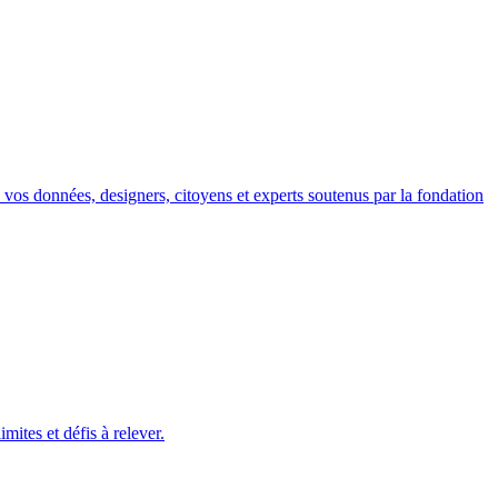
ec vos données, designers, citoyens et experts soutenus par la fondation
ites et défis à relever.