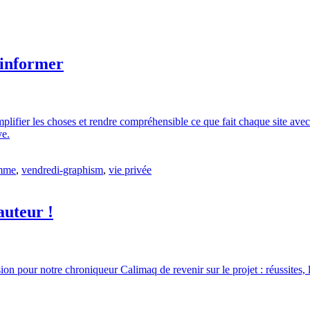
 informer
simplifier les choses et rendre compréhensible ce que fait chaque site av
ve.
amme
,
vendredi-graphism
,
vie privée
auteur !
 pour notre chroniqueur Calimaq de revenir sur le projet : réussites, lim