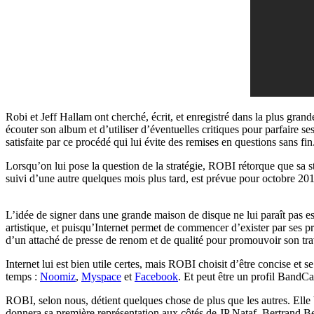
Robi et Jeff Hallam ont cherché, écrit, et enregistré dans la plus grande
écouter son album et d’utiliser d’éventuelles critiques pour parfaire ses 
satisfaite par ce procédé qui lui évite des remises en questions sans fin
Lorsqu’on lui pose la question de la stratégie, ROBI rétorque que sa str
suivi d’une autre quelques mois plus tard, est prévue pour octobre 201
L’idée de signer dans une grande maison de disque ne lui paraît pas es
artistique, et puisqu’Internet permet de commencer d’exister par ses pr
d’un attaché de presse de renom et de qualité pour promouvoir son tra
Internet lui est bien utile certes, mais ROBI choisit d’être concise et s
temps :
Noomiz
,
Myspace
et
Facebook
. Et peut être un profil BandCa
ROBI, selon nous, détient quelques chose de plus que les autres. Elle bén
donnera sa première représentation aux côtés de JP Nataf, Bertrand B