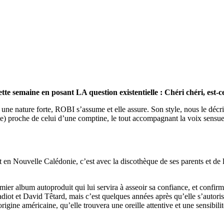
te semaine en posant LA question existentielle : Chéri chéri, est-c
une nature forte, ROBI s’assume et elle assure. Son style, nous le dé
 proche de celui d’une comptine, le tout accompagnant la voix sensuelle
et en Nouvelle Calédonie, c’est avec la discothèque de ses parents et de
er album autoproduit qui lui servira à asseoir sa confiance, et confirme
ot et David Têtard, mais c’est quelques années après qu’elle s’autorise
gine américaine, qu’elle trouvera une oreille attentive et une sensibili