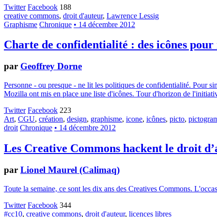
Twitter
Facebook
188
creative commons
,
droit d'auteur
,
Lawrence Lessig
Graphisme
Chronique
• 14 décembre 2012
Charte de confidentialité : des icônes pour
par
Geoffrey Dorne
Personne - ou presque - ne lit les politiques de confidentialité. Pour 
Mozilla ont mis en place une liste d'icônes. Tour d'horizon de l'initiati
Twitter
Facebook
223
Art
,
CGU
,
création
,
design
,
graphisme
,
icone
,
icônes
,
picto
,
pictogr
droit
Chronique
• 14 décembre 2012
Les Creative Commons hackent le droit d’
par
Lionel Maurel (Calimaq)
Toute la semaine, ce sont les dix ans des Creatives Commons. L'occasion
Twitter
Facebook
344
#cc10
,
creative commons
,
droit d'auteur
,
licences libres