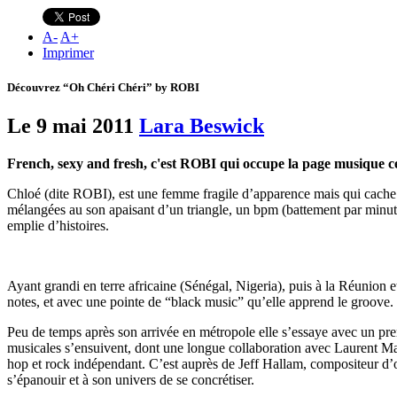
A
-
A
+
Imprimer
Découvrez “Oh Chéri Chéri” by ROBI
Le 9 mai 2011
Lara Beswick
French, sexy and fresh, c'est ROBI qui occupe la page musique cet
Chloé (dite ROBI), est une femme fragile d’apparence mais qui cache 
mélangées au son apaisant d’un triangle, un bpm (battement par minute)
emplie d’histoires.
Ayant grandi en terre africaine (Sénégal, Nigeria), puis à la Réunion 
notes, et avec une pointe de “black music” qu’elle apprend le groove.
Peu de temps après son arrivée en métropole elle s’essaye avec un premi
musicales s’ensuivent, dont une longue collaboration avec Laurent Madi
hop et rock indépendant. C’est auprès de Jeff Hallam, compositeur d’ori
s’épanouir et à son univers de se concrétiser.