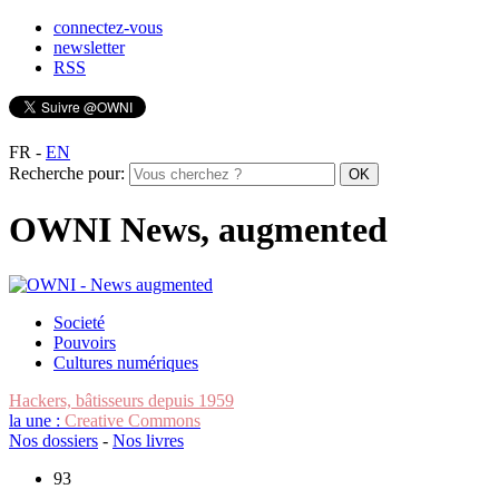
connectez-vous
newsletter
RSS
FR
-
EN
Recherche pour:
OWNI News, augmented
Societé
Pouvoirs
Cultures numériques
Hackers, bâtisseurs depuis 1959
la une :
Creative Commons
Nos dossiers
-
Nos livres
93