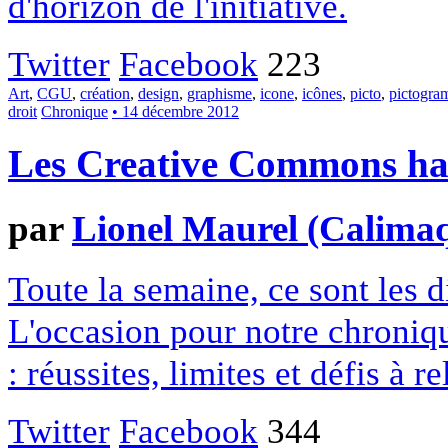
d'horizon de l'initiative.
Twitter
Facebook
223
Art
,
CGU
,
création
,
design
,
graphisme
,
icone
,
icônes
,
picto
,
pictogr
droit
Chronique
• 14 décembre 2012
Les Creative Commons hack
par
Lionel Maurel (Calima
Toute la semaine, ce sont les
L'occasion pour notre chroniqu
: réussites, limites et défis à re
Twitter
Facebook
344