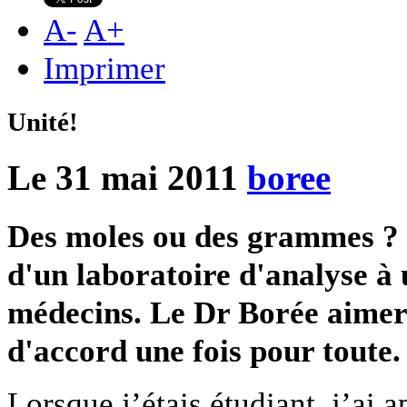
A
-
A
+
Imprimer
Unité!
Le 31 mai 2011
boree
Des moles ou des grammes ? 
d'un laboratoire d'analyse à 
médecins. Le Dr Borée aimerai
d'accord une fois pour toute.
Lorsque j’étais étudiant, j’ai a