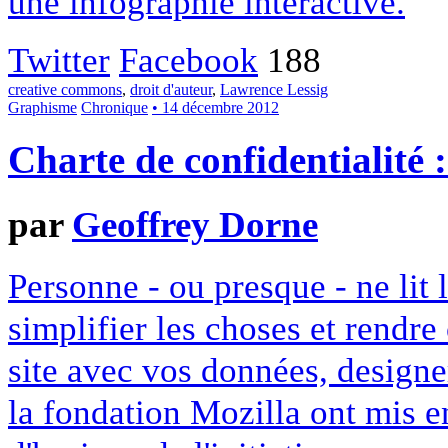
une infographie interactive.
Twitter
Facebook
188
creative commons
,
droit d'auteur
,
Lawrence Lessig
Graphisme
Chronique
• 14 décembre 2012
Charte de confidentialité 
par
Geoffrey Dorne
Personne - ou presque - ne lit 
simplifier les choses et rendr
site avec vos données, designe
la fondation Mozilla ont mis en