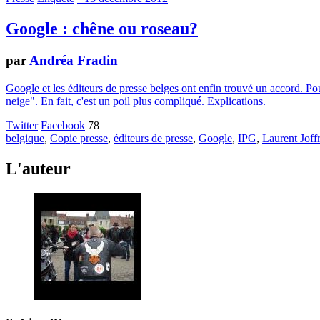
Google : chêne ou roseau?
par
Andréa Fradin
Google et les éditeurs de presse belges ont enfin trouvé un accord. Pou
neige". En fait, c'est un poil plus compliqué. Explications.
Twitter
Facebook
78
belgique
,
Copie presse
,
éditeurs de presse
,
Google
,
IPG
,
Laurent Joff
L'auteur