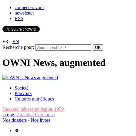
connectez-vous
newsletter
RSS
FR
-
EN
Recherche pour:
OWNI News, augmented
Societé
Pouvoirs
Cultures numériques
Hackers, bâtisseurs depuis 1959
la une :
Creative Commons
Nos dossiers
-
Nos livres
86