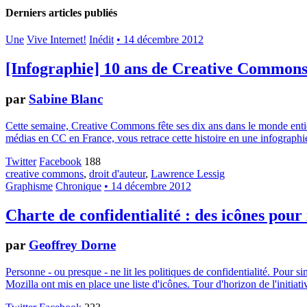
Derniers articles publiés
Une
Vive Internet!
Inédit
• 14 décembre 2012
[Infographie] 10 ans de Creative Common
par
Sabine Blanc
Cette semaine, Creative Commons fête ses dix ans dans le monde entier.
médias en CC en France, vous retrace cette histoire en une infographie
Twitter
Facebook
188
creative commons
,
droit d'auteur
,
Lawrence Lessig
Graphisme
Chronique
• 14 décembre 2012
Charte de confidentialité : des icônes pour
par
Geoffrey Dorne
Personne - ou presque - ne lit les politiques de confidentialité. Pour 
Mozilla ont mis en place une liste d'icônes. Tour d'horizon de l'initiati