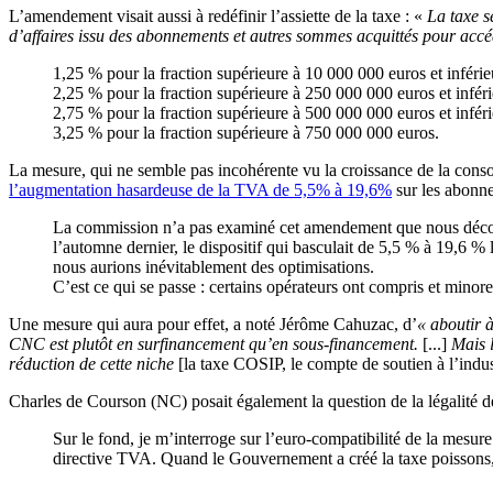
L’amendement visait aussi à redéfinir l’assiette de la taxe : «
La taxe s
d’affaires issu des abonnements et autres sommes acquittés pour accéd
1,25 % pour la fraction supérieure à 10 000 000 euros et inféri
2,25 % pour la fraction supérieure à 250 000 000 euros et infér
2,75 % pour la fraction supérieure à 500 000 000 euros et infér
3,25 % pour la fraction supérieure à 750 000 000 euros.
La mesure, qui ne semble pas incohérente vu la croissance de la consom
l’augmentation hasardeuse de la TVA de 5,5% à 19,6%
sur les abonnem
La commission n’a pas examiné cet amendement que nous découvro
l’automne dernier, le dispositif qui basculait de 5,5 % à 19,6 % 
nous aurions inévitablement des optimisations.
C’est ce qui se passe : certains opérateurs ont compris et minorent
Une mesure qui aura pour effet, a noté Jérôme Cahuzac, d’
« aboutir 
CNC est plutôt en surfinancement qu’en sous-financement.
[...]
Mais l
réduction de cette niche
[la taxe COSIP, le compte de soutien à l’ind
Charles de Courson (NC) posait également la question de la légalité de
Sur le fond, je m’interroge sur l’euro-compatibilité de la mesur
directive TVA. Quand le Gouvernement a créé la taxe poissons, o