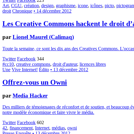
Twitter
Facebook
223
Art
,
CGU
,
création
,
design
,
graphisme
,
icone
,
icônes
,
picto
,
pictogr
droit
Chronique
• 14 décembre 2012
Les Creative Commons hackent le droit d’
par
Lionel Maurel (Calimaq)
Toute la semaine, ce sont les dix ans des Creatives Commons. L'occasion
Twitter
Facebook
344
#cc10
,
creative commons
,
droit d'auteur
,
licences libres
Une
Vive Internet!
Édito
• 13 décembre 2012
Offrez-vous un Owni
par
Media Hacker
Des milliers de témoignages de réconfort et de soutien, et beaucoup év
notre modèle économique et faire vivre le média.
Twitter
Facebook
602
42
,
financement
,
Internet
,
médias
,
owni
Presse
Enquête
• 13 décembre 2012