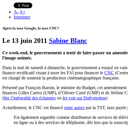
A
-
A
+
Imprimer
Après la taxe Google, la taxe CNC?
Le 13 juin 2011
Sabine Blanc
Ce week-end, le gouvernement a tenté de faire passer un amendeme
l'image animée.
Dans la nuit de samedi à dimanche, le gouvernement a essayé en vain
finance rectificatif visant à taxer les FAI pour financer le
CNC
(Centre
est chargé de soutenir la production cinématographique française.
Présenté par François Baroin, le ministre du Budget, cet amendement 
finances Gilles Carrez (UMP), d’Olivier Carré (UMP) et de Jérôme Ca
(
lire l’intégralité des échanges
ou
les voir sur Dailymotion
)
Actuellement, le CNC est financé
entre autres
par la TST, taxe payée p
Est également regardée comme distributeur de services de télévi
en ligne ou à des services de téléphonie, dès lors que la souscript