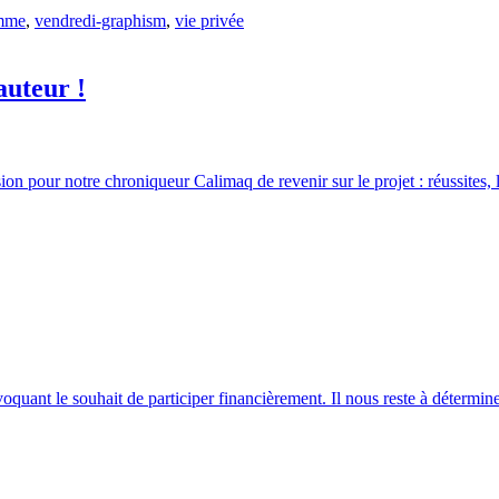
amme
,
vendredi-graphism
,
vie privée
auteur !
 pour notre chroniqueur Calimaq de revenir sur le projet : réussites, lim
oquant le souhait de participer financièrement. Il nous reste à détermi