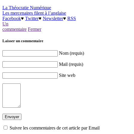
La Théocratie Numérique
Les mercenaires filent à l’anglaise
Facebook
♥
Twitter
♥
Newsletter
♥
RSS
Un
commentaire
Fermer
Laisser un commentaire
Nom (requis)
Mail (requis)
Site web
Suivre les commentaires de cet article par Email