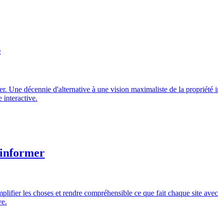
s
 Une décennie d'alternative à une vision maximaliste de la propriété in
 interactive.
 informer
simplifier les choses et rendre compréhensible ce que fait chaque site av
ve.