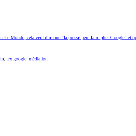
r Le Monde, cela veut dire que "la presse peut faire plier Google" et que
rin
,
lex google
,
médiation