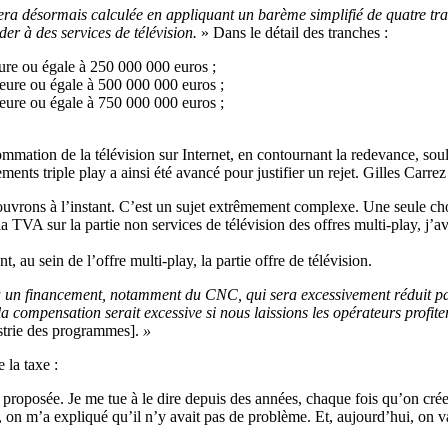
era désormais calculée en appliquant un barème simplifié de quatre tra
er à des services de télévision.
» Dans le détail des tranches :
eure ou égale à 250 000 000 euros ;
ieure ou égale à 500 000 000 euros ;
ieure ou égale à 750 000 000 euros ;
mation de la télévision sur Internet, en contournant la redevance, soulè
ents triple play a ainsi été avancé pour justifier un rejet. Gilles Carrez 
ns à l’instant. C’est un sujet extrêmement complexe. Une seule chose 
la TVA sur la partie non services de télévision des offres multi-play, j’a
, au sein de l’offre multi-play, la partie offre de télévision.
à un financement, notamment du CNC, qui sera excessivement réduit par 
a compensation serait excessive si nous laissions les opérateurs profiter d
ustrie des programmes].
»
 la taxe :
e proposée. Je me tue à le dire depuis des années, chaque fois qu’on crée
n m’a expliqué qu’il n’y avait pas de problème. Et, aujourd’hui, on va