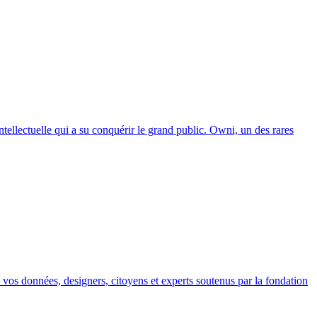
tellectuelle qui a su conquérir le grand public. Owni, un des rares
ec vos données, designers, citoyens et experts soutenus par la fondation