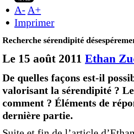
A
-
A
+
Imprimer
Recherche sérendipité désespéremen
Le 15 août 2011
Ethan Z
De quelles façons est-il possi
valorisant la sérendipité ? Le 
comment ? Éléments de répo
dernière partie.
Suite et fin de l’article d’Et