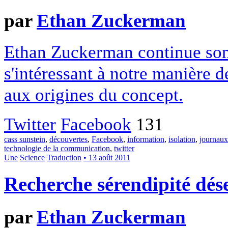
par
Ethan Zuckerman
Ethan Zuckerman continue son 
s'intéressant à notre manière d
aux origines du concept.
Twitter
Facebook
131
cass sunstein
,
découvertes
,
Facebook
,
information
,
isolation
,
journaux
technologie de la communication
,
twitter
Une
Science
Traduction
• 13 août 2011
Recherche sérendipité dés
par
Ethan Zuckerman