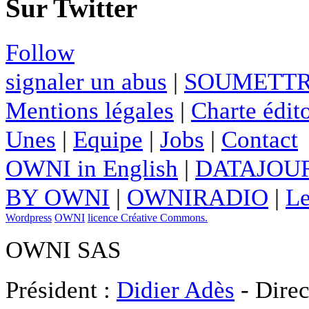
Sur Twitter
Follow
signaler un abus
|
SOUMETTR
Mentions légales
|
Charte édito
Unes
|
Equipe
|
Jobs
|
Contact
OWNI in English
|
DATAJOUR
BY OWNI
|
OWNIRADIO
|
Le
Wordpress
OWNI
licence Créative Commons.
OWNI SAS
Président :
Didier Adès
- Direc