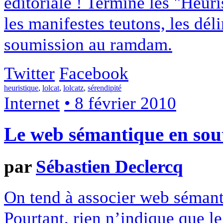
éditoriale ! Terminé les "Heuri
les manifestes teutons, les dél
soumission au ramdam.
Twitter
Facebook
heuristique
,
lolcat
,
lolcatz
,
sérendipité
Internet
• 8 février 2010
Le web sémantique en sout
par
Sébastien Declercq
On tend à associer web sémanti
Pourtant, rien n’indique que l