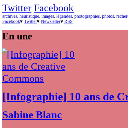
Twitter
Facebook
archives
,
heuristique
,
images
,
légendes
,
photographies
,
photos
,
recher
Facebook
♥
Twitter
♥
Newsletter
♥
RSS
En une
[Infographie] 10 ans de 
Sabine Blanc