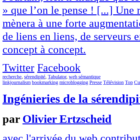
» que l’on le pense ! [...] Un
mènera à une forte augmentation
de liens en liens, de serveurs 
concept à concept.
Twitter
Facebook
recherche
,
sérendipité
,
Tabulator
,
web sémantique
linkjournalism
bookmarking
microblogging
Presse
Télévision
Top
Cu
Ingénieries de la sérendipi
par
Olivier Ertzscheid
avec l'arrivée du web contribut