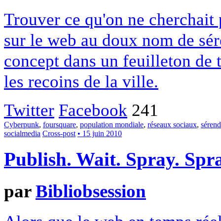
Trouver ce qu'on ne cherchait
sur le web au doux nom de sér
concept dans un feuilleton de 
les recoins de la ville.
Twitter
Facebook
241
Cyberpunk
,
foursquare
,
population mondiale
,
réseaux sociaux
,
sérend
socialmedia
Cross-post
• 15 juin 2010
Publish. Wait. Spray. Spr
par
Bibliobsession