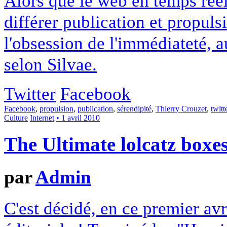
Alors que le web en temps réel 
différer publication et propuls
l'obsession de l'immédiateté, a
selon Silvae.
Twitter
Facebook
Facebook
,
propulsion
,
publication
,
sérendipité
,
Thierry Crouzet
,
twitt
Culture
Internet
• 1 avril 2010
The Ultimate lolcatz boxes
par
Admin
C'est décidé, en ce premier av