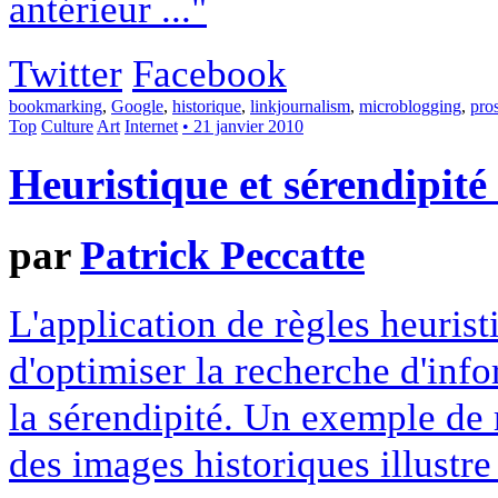
antérieur ..."
Twitter
Facebook
bookmarking
,
Google
,
historique
,
linkjournalism
,
microblogging
,
pro
Top
Culture
Art
Internet
• 21 janvier 2010
Heuristique et sérendipité
par
Patrick Peccatte
L'application de règles heurist
d'optimiser la recherche d'info
la sérendipité. Un exemple de
des images historiques illustre