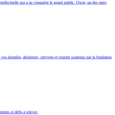
tellectuelle qui a su conquérir le grand public. Owni, un des rares
ec vos données, designers, citoyens et experts soutenus par la fondation
ites et défis à relever.