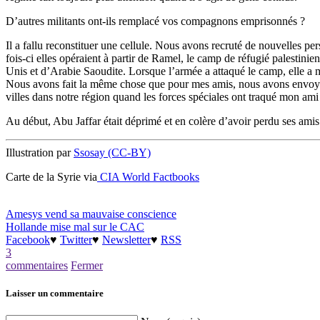
D’autres militants ont-ils remplacé vos compagnons emprisonnés ?
Il a fallu reconstituer une cellule. Nous avons recruté de nouvelles p
fois-ci elles opéraient à partir de Ramel, le camp de réfugié palestinien
Unis et d’Arabie Saoudite. Lorsque l’armée a attaqué le camp, elle a mis
Nous avons fait la même chose que pour mes amis, nous avons envoyé d
villes dans notre région quand les forces spéciales ont traqué mon am
Au début, Abu Jaffar était déprimé et en colère d’avoir perdu ses amis.
Illustration par
Ssosay (CC-BY)
Carte de la Syrie via
CIA World Factbooks
Amesys vend sa mauvaise conscience
Hollande mise mal sur le CAC
Facebook
♥
Twitter
♥
Newsletter
♥
RSS
3
commentaires
Fermer
Laisser un commentaire