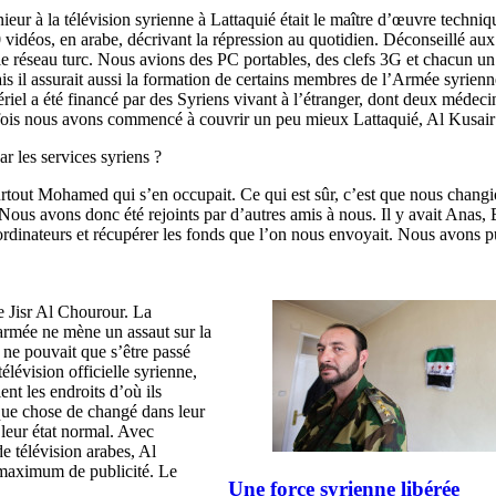
eur à la télévision syrienne à Lattaquié était le maître d’œuvre techniqu
déos, en arabe, décrivant la répression au quotidien. Déconseillé aux âm
e réseau turc. Nous avions des PC portables, des clefs 3G et chacun un
l assurait aussi la formation de certains membres de l’Armée syrienne 
riel a été financé par des Syriens vivant à l’étranger, dont deux médec
fois nous avons commencé à couvrir un peu mieux Lattaquié, Al Kusair
 les services syriens ?
 surtout Mohamed qui s’en occupait. Ce qui est sûr, c’est que nous chan
ous avons donc été rejoints par d’autres amis à nous. Il y avait Anas, B
 ordinateurs et récupérer les fonds que l’on nous envoyait. Nous avons pu
e Jisr Al Chourour. La
’armée ne mène un assaut sur la
l ne pouvait que s’être passé
élévision officielle syrienne,
ient les endroits d’où ils
lque chose de changé dans leur
s leur état normal. Avec
 télévision arabes, Al
n maximum de publicité. Le
Une force syrienne libérée