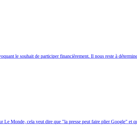
oquant le souhait de participer financièrement. Il nous reste à détermi
r Le Monde, cela veut dire que "la presse peut faire plier Google" et que