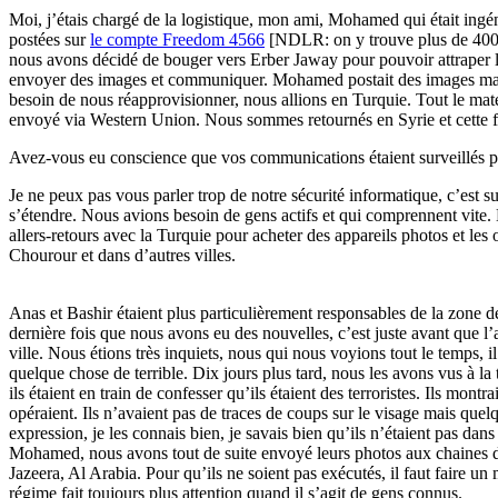
Moi, j’étais chargé de la logistique, mon ami, Mohamed qui était ingéni
postées sur
le compte Freedom 4566
[NDLR: on y trouve plus de 400 vi
nous avons décidé de bouger vers Erber Jaway pour pouvoir attraper l
envoyer des images et communiquer. Mohamed postait des images mais i
besoin de nous réapprovisionner, nous allions en Turquie. Tout le maté
envoyé via Western Union. Nous sommes retournés en Syrie et cette 
Avez-vous eu conscience que vos communications étaient surveillés par
Je ne peux pas vous parler trop de notre sécurité informatique, c’est
s’étendre. Nous avions besoin de gens actifs et qui comprennent vite. N
allers-retours avec la Turquie pour acheter des appareils photos et les
Chourour et dans d’autres villes.
Anas et Bashir étaient plus particulièrement responsables de la zone d
dernière fois que nous avons eu des nouvelles, c’est juste avant que l
ville. Nous étions très inquiets, nous qui nous voyions tout le temps, i
quelque chose de terrible. Dix jours plus tard, nous les avons vus à la t
ils étaient en train de confesser qu’ils étaient des terroristes. Ils montra
opéraient. Ils n’avaient pas de traces de coups sur le visage mais que
expression, je les connais bien, je savais bien qu’ils n’étaient pas dan
Mohamed, nous avons tout de suite envoyé leurs photos aux chaines de
Jazeera, Al Arabia. Pour qu’ils ne soient pas exécutés, il faut faire u
régime fait toujours plus attention quand il s’agit de gens connus.