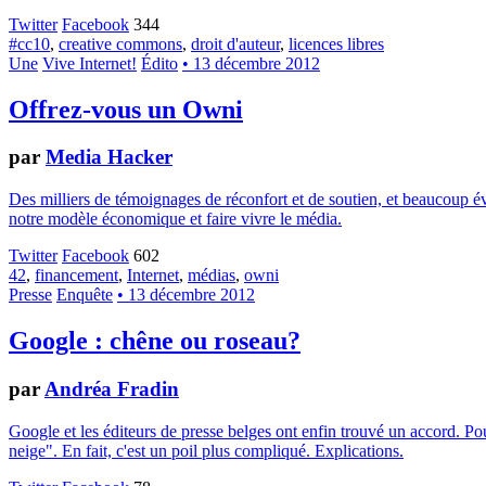
Twitter
Facebook
344
#cc10
,
creative commons
,
droit d'auteur
,
licences libres
Une
Vive Internet!
Édito
• 13 décembre 2012
Offrez-vous un Owni
par
Media Hacker
Des milliers de témoignages de réconfort et de soutien, et beaucoup év
notre modèle économique et faire vivre le média.
Twitter
Facebook
602
42
,
financement
,
Internet
,
médias
,
owni
Presse
Enquête
• 13 décembre 2012
Google : chêne ou roseau?
par
Andréa Fradin
Google et les éditeurs de presse belges ont enfin trouvé un accord. Pou
neige". En fait, c'est un poil plus compliqué. Explications.