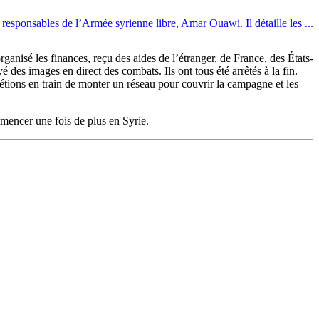
s responsables de l’Armée syrienne libre, Amar Ouawi. Il détaille les ...
organisé les finances, reçu des aides de l’étranger, de France, des États-
é des images en direct des combats. Ils ont tous été arrêtés à la fin.
tions en train de monter un réseau pour couvrir la campagne et les
mmencer une fois de plus en Syrie.