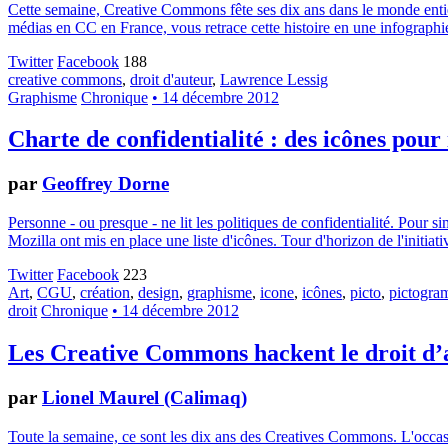
Cette semaine, Creative Commons fête ses dix ans dans le monde entier.
médias en CC en France, vous retrace cette histoire en une infographie
Twitter
Facebook
188
creative commons
,
droit d'auteur
,
Lawrence Lessig
Graphisme
Chronique
• 14 décembre 2012
Charte de confidentialité : des icônes pour
par
Geoffrey Dorne
Personne - ou presque - ne lit les politiques de confidentialité. Pour 
Mozilla ont mis en place une liste d'icônes. Tour d'horizon de l'initiati
Twitter
Facebook
223
Art
,
CGU
,
création
,
design
,
graphisme
,
icone
,
icônes
,
picto
,
pictogr
droit
Chronique
• 14 décembre 2012
Les Creative Commons hackent le droit d’
par
Lionel Maurel (Calimaq)
Toute la semaine, ce sont les dix ans des Creatives Commons. L'occasion