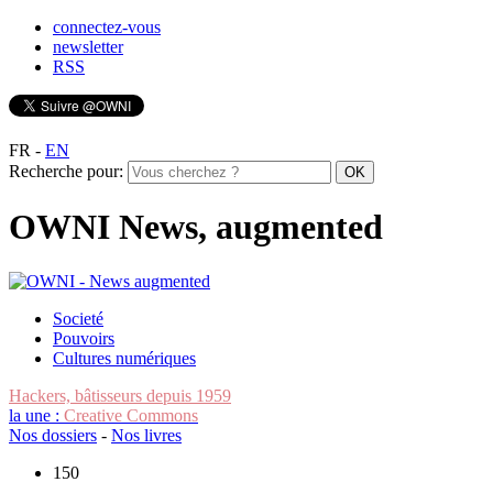
connectez-vous
newsletter
RSS
FR
-
EN
Recherche pour:
OWNI News, augmented
Societé
Pouvoirs
Cultures numériques
Hackers, bâtisseurs depuis 1959
la une :
Creative Commons
Nos dossiers
-
Nos livres
150