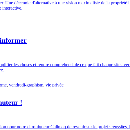
 Une décennie d'alternative à une vision maximaliste de la propriété in
 interactive.
 informer
simplifier les choses et rendre compréhensible ce que fait chaque site av
ve.
amme
,
vendredi-graphism
,
vie privée
auteur !
 pour notre chroniqueur Calimaq de revenir sur le projet : réussites, lim