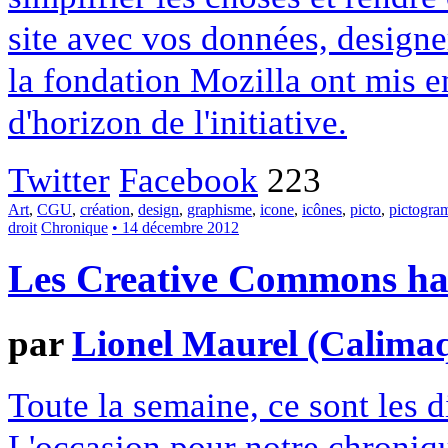
site avec vos données, designe
la fondation Mozilla ont mis en
d'horizon de l'initiative.
Twitter
Facebook
223
Art
,
CGU
,
création
,
design
,
graphisme
,
icone
,
icônes
,
picto
,
pictogr
droit
Chronique
• 14 décembre 2012
Les Creative Commons hack
par
Lionel Maurel (Calima
Toute la semaine, ce sont les
L'occasion pour notre chroniqu