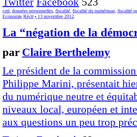
Twitter
Facebook
523
cnil
,
données personnelles
,
fiscalité
,
fiscalité du numérique
,
fiscalité 
Economie
Récit
• 13 novembre 2012
La “négation de la démocr
par
Claire Berthelemy
Le président de la commission
Philippe Marini, présentait hie
du numérique neutre et équitabl
niveaux local, européen et inte
aux questions un peu trop préc