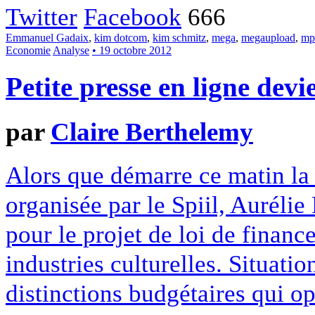
Twitter
Facebook
666
Emmanuel Gadaix
,
kim dotcom
,
kim schmitz
,
mega
,
megaupload
,
mp
Economie
Analyse
• 19 octobre 2012
Petite presse en ligne dev
par
Claire Berthelemy
Alors que démarre ce matin la 
organisée par le Spiil, Aurélie
pour le projet de loi de financ
industries culturelles. Situatio
distinctions budgétaires qui op