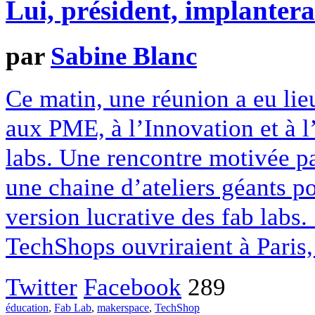
Lui, président, implantera-
par
Sabine Blanc
Ce matin, une réunion a eu lie
aux PME, à l’Innovation et à 
labs. Une rencontre motivée p
une chaine d’ateliers géants p
version lucrative des fab labs.
TechShops ouvriraient à Paris
Twitter
Facebook
289
éducation
,
Fab Lab
,
makerspace
,
TechShop