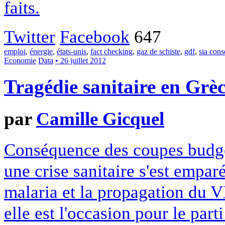
faits.
Twitter
Facebook
647
emploi
,
énergie
,
états-unis
,
fact checking
,
gaz de schiste
,
gdf
,
sia cons
Economie
Data
• 26 juillet 2012
Tragédie sanitaire en Grè
par
Camille Gicquel
Conséquence des coupes budgéta
une crise sanitaire s'est emparé
malaria et la propagation du V
elle est l'occasion pour le par