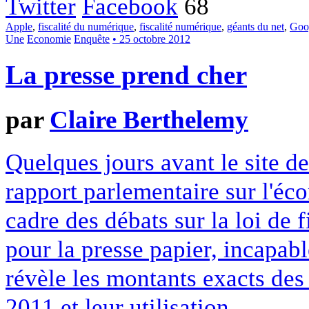
Twitter
Facebook
68
Apple
,
fiscalité du numérique
,
fiscalité numérique
,
géants du net
,
Goo
Une
Economie
Enquête
• 25 octobre 2012
La presse prend cher
par
Claire Berthelemy
Quelques jours avant le site d
rapport parlementaire sur l'éc
cadre des débats sur la loi de
pour la presse papier, incapab
révèle les montants exacts des 
2011 et leur utilisation.