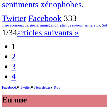
sentiments xénophobes.
Twitter
Facebook
333
crise économique
,
grèce
,
immigration
,
plan de rigueur
,
santé
,
sida
,
Sid
1/34
articles suivants »
1
2
3
4
Facebook
♥
Twitter
♥
Newsletter
♥
RSS
En une