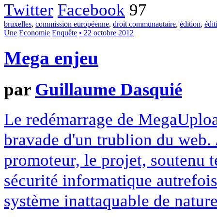
Twitter
Facebook
97
bruxelles
,
commission européenne
,
droit communautaire
,
édition
,
édi
Une
Economie
Enquête
• 22 octobre 2012
Mega enjeu
par
Guillaume Dasquié
Le redémarrage de MegaUpload
bravade d'un trublion du web. 
promoteur, le projet, soutenu 
sécurité informatique autrefois
système inattaquable de nature