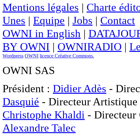
Mentions légales
|
Charte édito
Unes
|
Equipe
|
Jobs
|
Contact
OWNI in English
|
DATAJOUR
BY OWNI
|
OWNIRADIO
|
Le
Wordpress
OWNI
licence Créative Commons.
OWNI SAS
Président :
Didier Adès
- Direc
Dasquié
- Directeur Artistique
Christophe Khaldi
- Directeur
Alexandre Talec