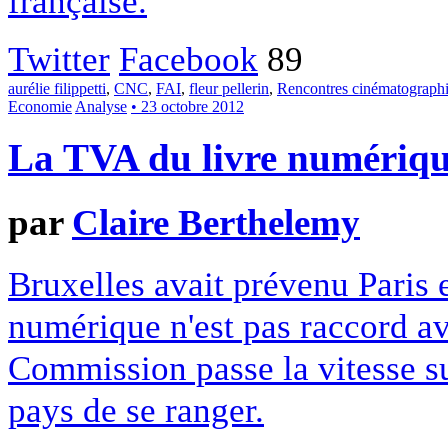
française.
Twitter
Facebook
89
aurélie filippetti
,
CNC
,
FAI
,
fleur pellerin
,
Rencontres cinématograph
Economie
Analyse
• 23 octobre 2012
La TVA du livre numérique
par
Claire Berthelemy
Bruxelles avait prévenu Paris 
numérique n'est pas raccord a
Commission passe la vitesse s
pays de se ranger.