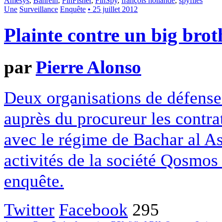
Amesys
,
Bahreïn
,
FinFisher
,
FinSpy
,
françois hollande
,
spyfiles
Une
Surveillance
Enquête
• 25 juillet 2012
Plainte contre un big brot
par
Pierre Alonso
Deux organisations de défense
auprès du procureur les contrat
avec le régime de Bachar al A
activités de la société Qosmos 
enquête.
Twitter
Facebook
295