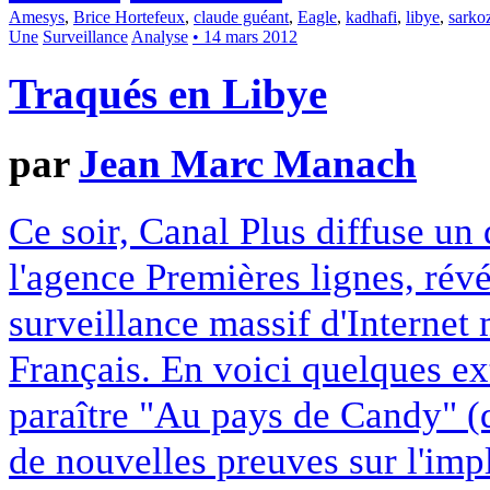
Amesys
,
Brice Hortefeux
,
claude guéant
,
Eagle
,
kadhafi
,
libye
,
sarko
Une
Surveillance
Analyse
• 14 mars 2012
Traqués en Libye
par
Jean Marc Manach
Ce soir, Canal Plus diffuse un
l'agence Premières lignes, rév
surveillance massif d'Internet
Français. En voici quelques e
paraître "Au pays de Candy" (
de nouvelles preuves sur l'imp