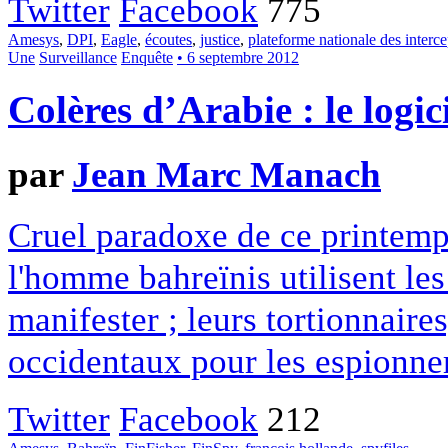
Twitter
Facebook
775
Amesys
,
DPI
,
Eagle
,
écoutes
,
justice
,
plateforme nationale des interce
Une
Surveillance
Enquête
• 6 septembre 2012
Colères d’Arabie : le logic
par
Jean Marc Manach
Cruel paradoxe de ce printemps
l'homme bahreïnis utilisent le
manifester ; leurs tortionnaire
occidentaux pour les espionner
Twitter
Facebook
212