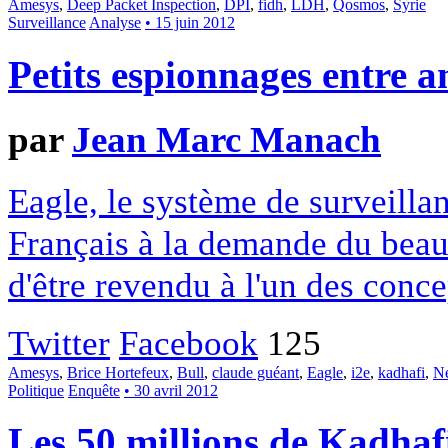
Amesys
,
Deep Packet Inspection
,
DPI
,
fidh
,
LDH
,
Qosmos
,
Syrie
Surveillance
Analyse
• 15 juin 2012
Petits espionnages entre a
par
Jean Marc Manach
Eagle, le système de surveillan
Français à la demande du beau-
d'être revendu à l'un des conc
Twitter
Facebook
125
Amesys
,
Brice Hortefeux
,
Bull
,
claude guéant
,
Eagle
,
i2e
,
kadhafi
,
N
Politique
Enquête
• 30 avril 2012
Les 50 millions de Kadha