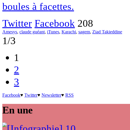
boules à facettes.
Twitter
Facebook
208
Amesys
,
claude guéant
,
iTunes
,
Karachi
,
sagem
,
Ziad Takieddine
1/3
1
2
3
Facebook
♥
Twitter
♥
Newsletter
♥
RSS
En une