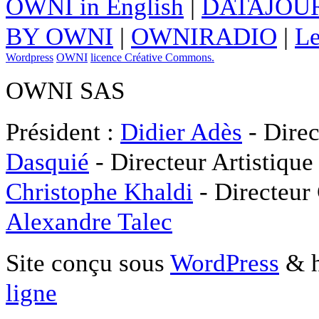
OWNI in English
|
DATAJOUR
BY OWNI
|
OWNIRADIO
|
Le
Wordpress
OWNI
licence Créative Commons.
OWNI SAS
Président :
Didier Adès
- Direc
Dasquié
- Directeur Artistique
Christophe Khaldi
- Directeur
Alexandre Talec
Site conçu sous
WordPress
& h
ligne