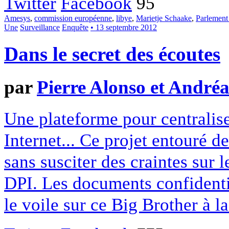
Twitter
Facebook
95
Amesys
,
commission européenne
,
libye
,
Marietje Schaake
,
Parlement
Une
Surveillance
Enquête
• 13 septembre 2012
Dans le secret des écoutes
par
Pierre Alonso et André
Une plateforme pour centraliser
Internet... Ce projet entouré de
sans susciter des craintes sur l
DPI. Les documents confidenti
le voile sur ce Big Brother à la