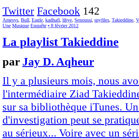
Twitter
Facebook
142
Amesys
,
Bull
,
Eagle
,
kadhafi
,
libye
,
Senoussi
,
spyfiles
,
Takieddine
,
V
Une
Musique
Enquête
• 8 février 2012
La playlist Takieddine
par
Jay D. Aqheur
Il y a plusieurs mois, nous avo
l'intermédiaire Ziad Takieddin
sur sa bibliothèque iTunes. Un
d'investigation peut se pratiq
au sérieux... Voire avec un sé